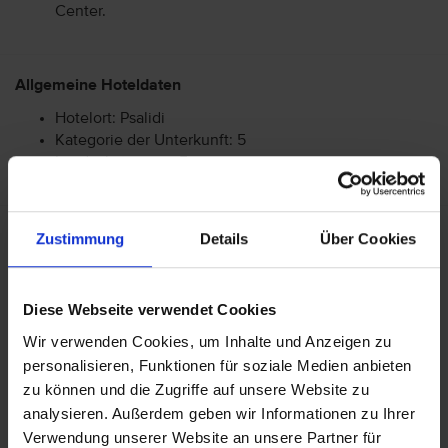
Center.
Allgemeine Hoteldaten
Hotelort: Psalidi
Kategorie der Unterkunft: 5
Landeskategorie: 5
Achtung: Bitte beachten Sie, dass der Check-In am
Zustimmung
Details
Über Cookies
Flughafen bei einigen Fluggesellschaften kostenpflichtig
ist. Freigepäck und Verpflegung während des Fluges
können je nach Fluggesellschaft variieren. Informationen
Diese Webseite verwendet Cookies
erhalten Sie im Servicebereich unter Rund um die Reise bei
Wir verwenden Cookies, um Inhalte und Anzeigen zu
Informationen zu Fluggesellschaften
vtours
personalisieren, Funktionen für soziale Medien anbieten
Gepäckinformationen
.
zu können und die Zugriffe auf unsere Website zu
Wir möchten Sie darauf aufmerksam machen, dass Sie am
analysieren. Außerdem geben wir Informationen zu Ihrer
Ankunftstag ab 15 Uhr (örtliche Abweichung vorbehalten) in
Verwendung unserer Website an unsere Partner für
Ihr Hotel einchecken können. An Ihrem Abreisetag können