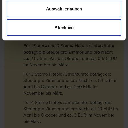
wird. Seit dem 01.01.2024 fungiert diese Steuer
Auswahl erlauben
als sogenannte Abgabe zur Klimaresilienz.
Diese wird vor Ort im Hotel entrichtet.
Die Touristensteuer bemisst sich je nach
Ablehnen
Klassifizierung (Landeskategorie) des Hotels
und dem Aufenthaltszeitraum:
Für 1 Sterne und 2 Sterne Hotels /Unterkünfte
beträgt die Steuer pro Zimmer und pro Nacht
ca. 2 EUR im Aril bis Oktober und ca. 0,50 EUR
im November bis März.
Für 3 Sterne Hotels /Unterkünfte beträgt die
Steuer pro Zimmer und pro Nacht ca. 5 EUR im
April bis Oktober und ca. 1,50 EUR im
November bis März.
Für 4 Sterne Hotels /Unterkünfte beträgt die
Steuer pro Zimmer und pro Nacht ca. 10 EUR im
April bis Oktober und ca. 3 EUR im November
bis März.