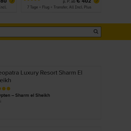
380
€ 402
p. P. ab
Incl.
7 Tage + Flug + Transfer, All Incl. Plus
eopatra Luxury Resort Sharm El
eikh
pten – Sharm el Sheikh
i