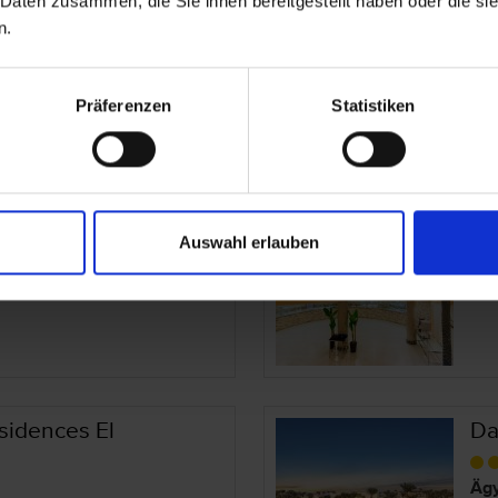
 Daten zusammen, die Sie ihnen bereitgestellt haben oder die s
n.
Ägy
Rot
Präferenzen
Statistiken
t Marsa Alam
Co
Auswahl erlauben
m
Ägy
Rot
sidences El
Da
Ägy