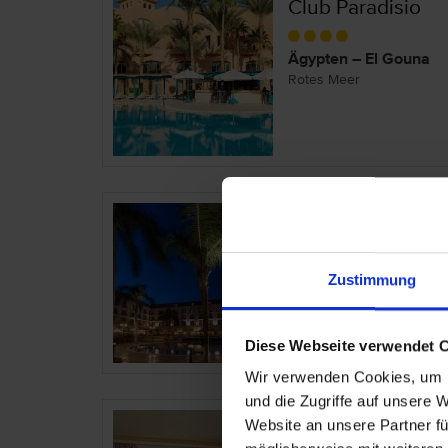
Club Paradisio
Ägypten – El Gouna
Rotes Meer
Concorde El Sala
Ägypten – Kairo
Zustimmung
Kairo und Umgebung
Diese Webseite verwendet 
Wir verwenden Cookies, um I
und die Zugriffe auf unsere 
Continental Hote
Website an unsere Partner fü