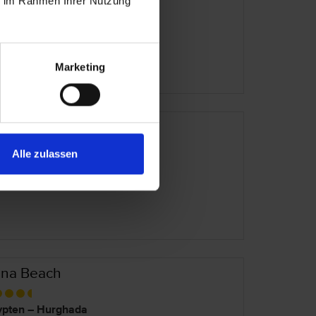
ie im Rahmen Ihrer Nutzung
pten – El Gouna
es Meer
Marketing
ral Sun Beach
Alle zulassen
pten – Safaga
es Meer
na Beach
pten – Hurghada