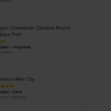
es Meer
gles Downtown Zahabia Resort
Aqua Park
pten – Hurghada
es Meer
irmont Nile City
pten – Kairo
ro und Umgebung