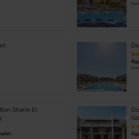
Rot
rt
Di
Ägy
Rot
lton Sharm El
Do
y
Go
heikh
Ägy