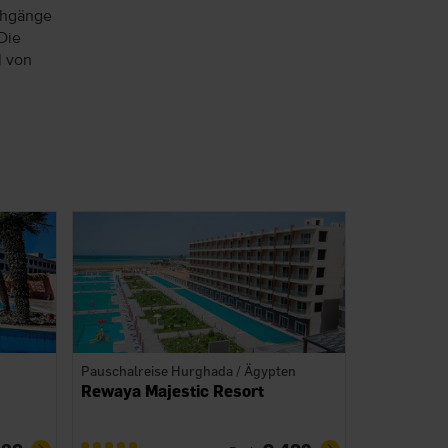
chgänge
Die
l von
Pauschalreise Hurghada / Ägypten
Rewaya Majestic Resort