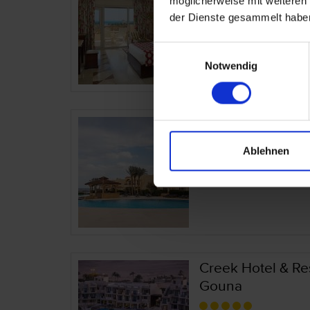
möglicherweise mit weiteren
der Dienste gesammelt habe
Ägypten – Hurghada
Rotes Meer
Einwilligungsauswahl
Notwendig
Coral Hills Resor
Ablehnen
Ägypten – Marsa Ala
Rotes Meer
Creek Hotel & Re
Gouna