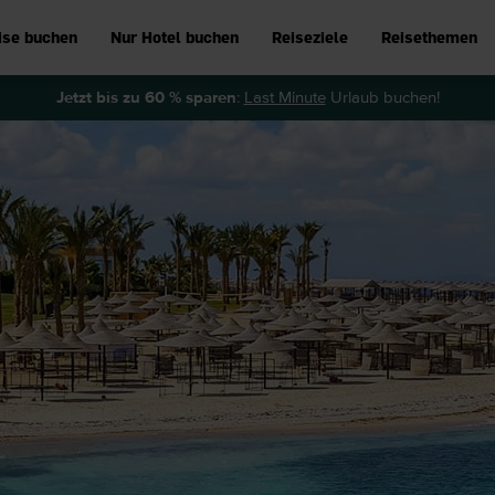
ise buchen
Nur Hotel buchen
Reiseziele
Reisethemen
Jetzt bis zu 60 % sparen
:
Last Minute
Urlaub buchen!