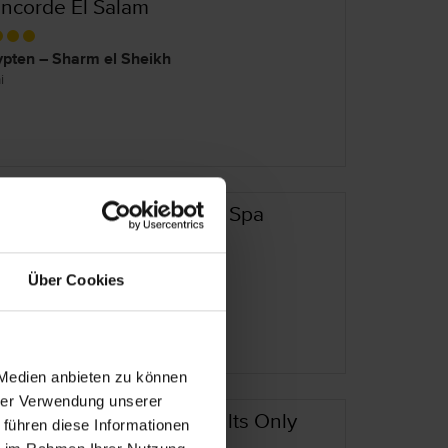
ncorde El Salam
pten – Sharm el Sheikh
i
ncorde Moreen Beach & Spa
pten – Marsa Alam
Über Cookies
es Meer
 Medien anbieten zu können
hrer Verwendung unserer
ok's Club El Gouna - Adults Only
 führen diese Informationen