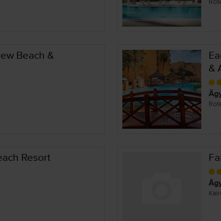
Rot
iew Beach &
Ea
& 
Ägy
Rot
each Resort
Fa
Ägy
Kai