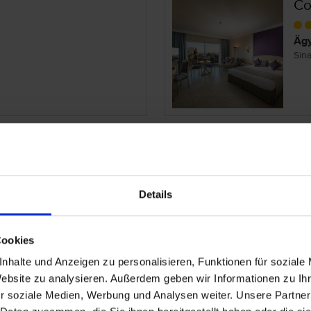
Co
Ägy
Sina
m Cairo
Co
Ägy
Details
Rot
Cookies
nhalte und Anzeigen zu personalisieren, Funktionen für soziale
Website zu analysieren. Außerdem geben wir Informationen zu I
l Hurghada
Co
r soziale Medien, Werbung und Analysen weiter. Unsere Partner