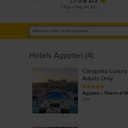
€ 372
p. P. ab
7 Tage + Flug, All Incl.
Hotels Ägypten (4)
Cleopatra Luxury
Adults Only
Ägypten – Sharm el S
Sinai