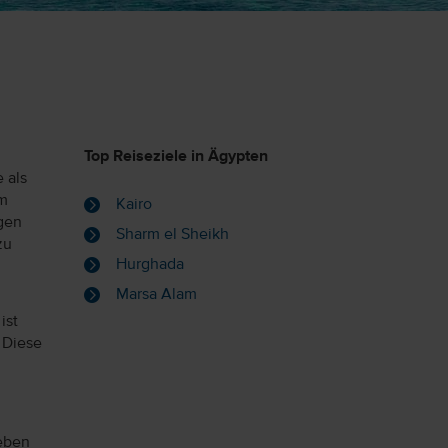
Top Reiseziele in Ägypten
 als
em
Kairo
igen
Sharm el Sheikh
zu
Hurghada
Marsa Alam
ist
 Diese
eben