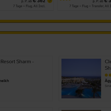
€ 362
€ 
p. P. ab
p. P. ab
7 Tage + Flug, All Incl.
7 Tage + Flug + Transfer, All 
 Resort Sharm -
Cl
Sh
heikh
Ägy
Sina