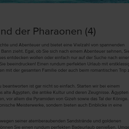
Land der Pharaonen
(4)
hichte und Abenteuer und bietet eine Vielzahl von spannenden
n Bann zieht. Egal, ob Sie sich nach einem Abenteuer sehnen, Sie
eues entdecken wollen oder einfach nur auf der Suche nach ein
 Sie beeindrucken! Einen rundum perfekten Urlaub mit erstklass
en mit der gesamten Familie oder auch beim romantischen Trip 
eantworten ist gar nicht so einfach. Starten wir bei einem
s alte Ägypten, die antike Kultur und deren Zeugnisse. Ägypten 
n, vor allem die Pyramiden von Gizeh sowie das Tal der Könige.
nische Meisterwerke, sondern bieten auch Einblicke in eine
h wegen seiner atemberaubenden Sandstrände und goldenen
 können Sie einen rundum perfekten Badeurlaub genießen. Umg