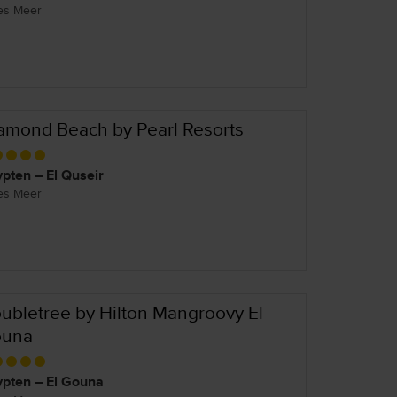
es Meer
amond Beach by Pearl Resorts
pten – El Quseir
es Meer
ubletree by Hilton Mangroovy El
una
pten – El Gouna