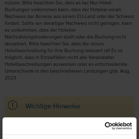
nutzen. Bitte beachten Sie, dass es bei Nur-Hotel-
Buchungen vorkommen kann, dass der Hotelier einen
Nachweis der Anreise aus einem EU-Land oder der Schweiz
fordert. Sollte ein derartiger Nachweis nicht gelingen, kann
es vorkommen, dass der Hotelier
Nachzahlungsforderungen stellt oder die Buchung nicht
akzeptiert. Bitte beachten Sie, dass die vtours
Hotelbeschreibung für Ihre Buchung relevant ist! Es ist
möglich, dass in Einzelfällen nicht alle Veranstalter
Hotelbeschreibungen ausweisen oder es entscheidende
Unterschiede in den beschriebenen Leistungen gibt. Aug.
2023
Wichtige Hinweise
Bitte beachten Sie, dass die Zimmer i.d.R. über
ein großes Bett verfügen und Kinder im Bett
der Eltern übernachten.