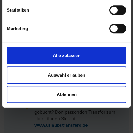
Instandhaltungsmaßnahmen durchgeführt
werden können und diese daher teilweise nicht
Statistiken
oder an anderer Stelle zur Verfügung stehen.
Marketing
Lage: Amaranth Suvarnabhumi Airport Hotel,
Zentralthailand
Alle zulassen
Hotel auf der Karte anzeigen
Auswahl erlauben
Ablehnen
Sie haben nur das Hotel (ohne Flug)
gebucht? Den passenden Transfer zum
Hotel finden Sie auf
www.urlaubstransfers.de