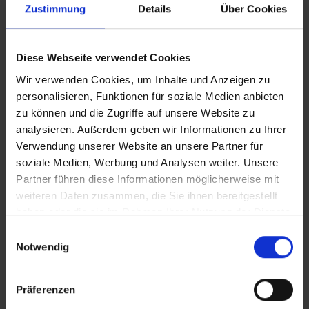
Zustimmung
Details
Über Cookies
Ein Zustellbett für Kinder ist je nach
Verfügbarkeit und räumliche gegebener Größe
vor Ort erhältlich (in der Regel gegen Aufpreis).
Diese Webseite verwendet Cookies
Sollte es zu einer Zwischenübernachtung in
Wir verwenden Cookies, um Inhalte und Anzeigen zu
Bangkok oder Phuket kommen, ist das Hotel
personalisieren, Funktionen für soziale Medien anbieten
bereits im Gesamtreisepreis inkludiert.
zu können und die Zugriffe auf unsere Website zu
Bitte beachten Sie, dass für alle Einreisen ab
analysieren. Außerdem geben wir Informationen zu Ihrer
dem 01.05.2025 eine elektronische
Verwendung unserer Website an unsere Partner für
Einreisekarte Pflicht wird. Diese kann kostenlos
soziale Medien, Werbung und Analysen weiter. Unsere
auf der Website
Partner führen diese Informationen möglicherweise mit
https://tdac.immigration.go.th/arrival-
weiteren Daten zusammen, die Sie ihnen bereitgestellt
card/#/home
ab 72 Stunden vor Einreise
haben oder die sie im Rahmen Ihrer Nutzung der Dienste
beantragt werden.
gesammelt haben.
Einwilligungsauswahl
Notwendig
Bitte beachten Sie, dass in der Nebensaison an
einigen Ausstattungen, wie beispielsweise der
Spa-, Pool- oder Gastronomiebereich kleinere
Präferenzen
Renovierungsarbeiten und