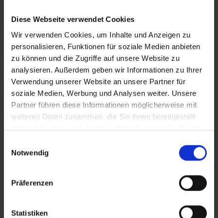
Schlüsselkategorie abhängig und wird pro
Nacht und pro Person zzgl. MwSt. (10%)
Diese Webseite verwendet Cookies
berechnet. Folgende Gebühren sind ab den 01.
Wir verwenden Cookies, um Inhalte und Anzeigen zu
Januar 2018 gültig.
personalisieren, Funktionen für soziale Medien anbieten
1*-3* Hotel= 2 EUR/Nacht
zu können und die Zugriffe auf unsere Website zu
3,5* -4* Hotel= 3 EUR/Nacht
analysieren. Außerdem geben wir Informationen zu Ihrer
Verwendung unserer Website an unsere Partner für
4,5* -5,5* Hotel= 4 EUR/Nacht
soziale Medien, Werbung und Analysen weiter. Unsere
In der Nebensaison (01.November - 30.April)
Partner führen diese Informationen möglicherweise mit
werden die Gebühren um 75% reduziert.
weiteren Daten zusammen, die Sie ihnen bereitgestellt
Langzeiturlauber erhalten ab dem 9.
haben oder die sie im Rahmen Ihrer Nutzung der Dienste
Aufenthaltstag eine 50% Ermäßigung auf die
gesammelt haben.
Einwilligungsauswahl
Steuer.
Notwendig
Die Gebühr ist nicht im Reisepreis enthalten
und ist direkt vor Ort im Hotel vom Gast zu
Präferenzen
entrichten.
Kinder bis 16 Jahre sind von der Steuer
Statistiken
ausgenommen.