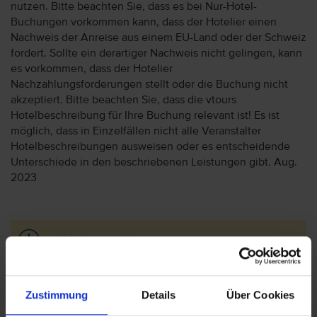
nutzen. Bitte beachten Sie, dass es bei Nur-Hotel-
Buchungen vorkommen kann, dass der Hotelier einen
Nachweis der Anreise aus einem EU-Land oder der Schweiz
fordert. Sollte ein derartiger Nachweis nicht gelingen, kann
es vorkommen, dass der Hotelier
Nachzahlungsforderungen stellt oder die Buchung nicht
akzeptiert. Bitte beachten Sie, dass die vtours
Hotelbeschreibung für Ihre Buchung relevant ist! Es ist
möglich, dass in Einzelfällen nicht alle Veranstalter
Hotelbeschreibungen ausweisen oder es entscheidende
Unterschiede in den beschriebenen Leistungen gibt. Aug.
2023
Wichtige Hinweise
Bitte beachten Sie, dass ab 01. Juli 2016 eine
Touristensteuer (Ecotasa) erhoben wird.
Zustimmung
Details
Über Cookies
Die Höhe der Steuer ist von der Hotel- bzw.