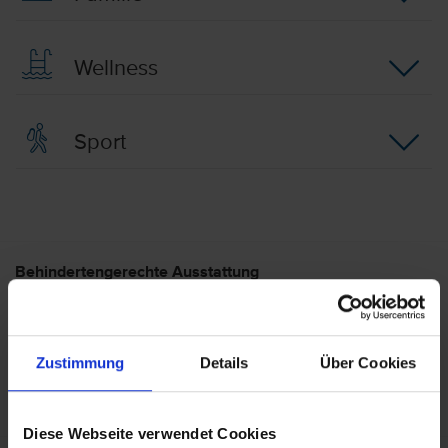
Wellness
Sport
Behindertengerechte Ausstattung
Die Reise ist im Allgemeinen nicht für Personen mit
eingeschränkter Mobilität geeignet. Bezüglich
genauerer Informationen im Hinblick auf Ihre
Zustimmung
Details
Über Cookies
Bedürfnisse wenden Sie sich bitte an unser Service-
Center.
Diese Webseite verwendet Cookies