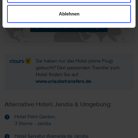
(Kanaren)
Ablehnen
Hotel auf der Karte anzeigen
Sie haben nur das Hotel (ohne Flug)
gebucht? Den passenden Transfer zum
Hotel finden Sie auf
www.urlaubstransfers.de
Alternative Hotels Jandia & Umgebung:
Hotel Palm Garden,
3 Sterne - Jandia
Hotel Servatur Alameda de Jandia,