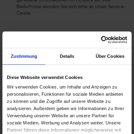
genauerer Informationen im Hinblick auf Ihre
Bedürfnisse wenden Sie sich bitte an unser Service-
Center.
Allgemeine Hoteldaten
Hotelort: Jandia
Kategorie der Unterkunft: 4
Zustimmung
Details
Über Cookies
Landeskategorie: Aktuell liegen uns keine Kenntnisse
über die Landeskategorie vor.
Diese Webseite verwendet Cookies
Wir verwenden Cookies, um Inhalte und Anzeigen zu
Achtung: Bitte beachten Sie, dass der Check-In am
Flughafen bei einigen Fluggesellschaften kostenpflichtig
personalisieren, Funktionen für soziale Medien anbieten
ist. Freigepäck und Verpflegung während des Fluges
zu können und die Zugriffe auf unsere Website zu
können je nach Fluggesellschaft variieren. Informationen
analysieren. Außerdem geben wir Informationen zu Ihrer
erhalten Sie im Servicebereich unter Rund um die Reise bei
Verwendung unserer Website an unsere Partner für
Informationen zu Fluggesellschaften
vtours
soziale Medien, Werbung und Analysen weiter. Unsere
Gepäckinformationen
.
Partner führen diese Informationen möglicherweise mit