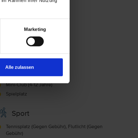
ie im Rahmen Ihrer Nutzung
Marketing
Familie
Alle zulassen
Kinderanimation
Mini-Club (4-12 Jahre)
Spielplatz
Sport
Tennisplatz (Gegen Gebühr), Flutlicht (Gegen
Gebühr)