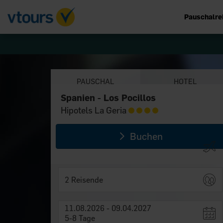
Pauschalre
PAUSCHAL
HOTEL
Spanien - Los Pocillos
Spanien - Los Pocillos
Hipotels La Geria
Hipotels La Geria
Buchen
2 Reisende
11.08.2026 - 09.04.2027
5-8 Tage