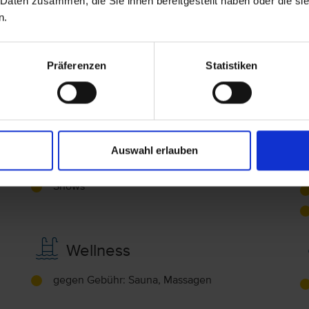
 Daten zusammen, die Sie ihnen bereitgestellt haben oder die s
n.
Telefon, Minibar (Gegen Gebühr), Zimmersafe
(Gegen Gebühr), Fernseher (inklusive),
Klimaanlage
Präferenzen
Statistiken
Junior Suite (JS)
Bad oder Dusche und WC
Unterhaltung
Auswahl erlauben
Sportanimation
Shows
Wellness
gegen Gebühr: Sauna, Massagen