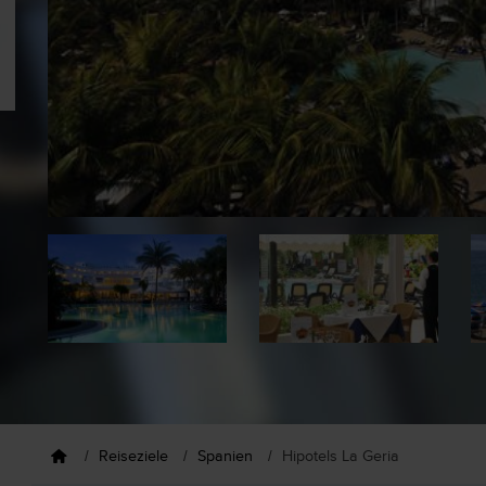
Reiseziele
Spanien
Hipotels La Geria