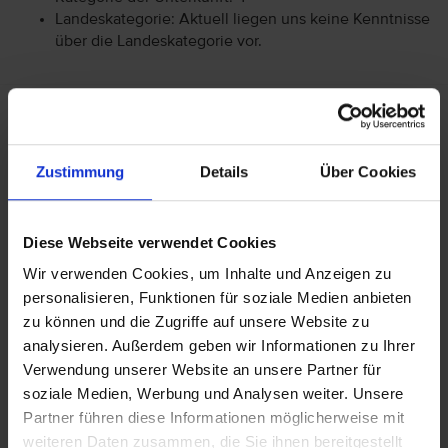
Landeskategorie: Aktuell liegen uns keine Kenntnisse
über die Landeskategorie vor.
Achtung: Bitte beachten Sie, dass der Check-In am
Flughafen bei einigen Fluggesellschaften kostenpflichtig
ist. Freigepäck und Verpflegung während des Fluges
Zustimmung
Details
Über Cookies
können je nach Fluggesellschaft variieren. Informationen
erhalten Sie im Servicebereich unter Rund um die Reise bei
Informationen zu Fluggesellschaften
vtours
Diese Webseite verwendet Cookies
Gepäckinformationen
.
Wir verwenden Cookies, um Inhalte und Anzeigen zu
Wir möchten Sie darauf aufmerksam machen, dass Sie am
personalisieren, Funktionen für soziale Medien anbieten
Ankunftstag ab 15 Uhr (örtliche Abweichung vorbehalten) in
zu können und die Zugriffe auf unsere Website zu
Ihr Hotel einchecken können. An Ihrem Abreisetag können
analysieren. Außerdem geben wir Informationen zu Ihrer
Sie Ihr Zimmer bis 11 Uhr (örtliche Abweichung vorbehalten)
nutzen. Bitte beachten Sie, dass es bei Nur-Hotel-
Verwendung unserer Website an unsere Partner für
Buchungen vorkommen kann, dass der Hotelier einen
soziale Medien, Werbung und Analysen weiter. Unsere
Nachweis der Anreise aus einem EU-Land oder der Schweiz
Partner führen diese Informationen möglicherweise mit
fordert. Sollte ein derartiger Nachweis nicht gelingen, kann
weiteren Daten zusammen, die Sie ihnen bereitgestellt