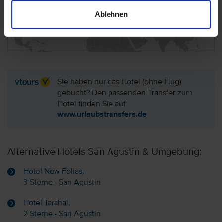
Ablehnen
Hotel auf der Karte anzeigen
Sie haben nur das Hotel (ohne Flug)
gebucht? Den passenden Transfer zum
Hotel finden Sie auf
www.urlaubstransfers.de
Alternative Hotels San Agustin & Umgebung:
Hotel New Folias,
3 Sterne - San Agustin
Hotel Tarahal,
2 Sterne - San Agustin