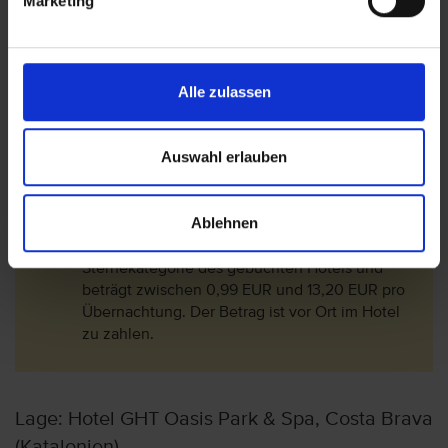
Marketing
oder unter www.urlaubstransfers.de
Bitte beachten Sie, dass junge Erwachsene
unter 21 Jahren, nur mit einem
Alle zulassen
Erziehungsberechtigten im Hotel einchecken
dürfen.
Bitte beachten Sie, dass das Hotel keine
Auswahl erlauben
Gruppenbuchungen akzeptiert.
Seit November 2012 wird für Reisende ab 17
Ablehnen
Jahren vor Ort eine Übernachtungssteuer fällig.
Die Höhe der Steuer richtet sich nach der
Sternekategorie des gebuchten Hotels und
beträgt zwischen 0,99 EUR und 13,20 EUR pro
Übernachtung. Der Betrag ist vor Ort im Hotel
zu zahlen.
Lage: Hotel GHT Oasis Park & Spa, Costa Brava
(Katalonien)