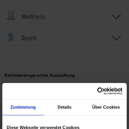
Wellness
Sport
Behindertengerechte Ausstattung
Die Reise ist im Allgemeinen nicht für Personen mit
eingeschränkter Mobilität geeignet. Bezüglich
genauerer Informationen im Hinblick auf Ihre
Bedürfnisse wenden Sie sich bitte an unser Service-
Zustimmung
Details
Über Cookies
Center.
Diese Webseite verwendet Cookies