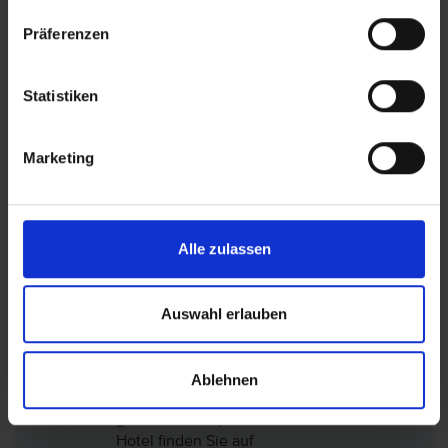
Bitte beachten Sie, dass der Transferbus nicht
Präferenzen
direkt vor der Anlage halten kann. Der
Ausstieg/Treffpunkt ist deshalb am Marktplatz
Statistiken
ca. 180m vom Hotel entfernt.
Marketing
Lage: Hotel Apartamentos Tao Morro Jable,
Fuerteventura (Kanaren)
Alle zulassen
Hotel auf der Karte anzeigen
Auswahl erlauben
Ablehnen
Sie haben nur das Hotel (ohne Flug)
gebucht? Den passenden Transfer zum
Hotel finden Sie auf