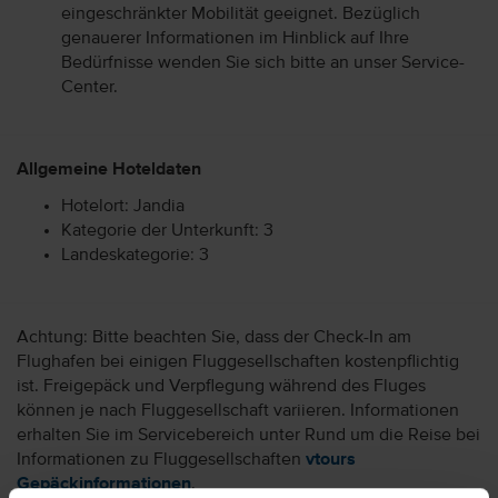
eingeschränkter Mobilität geeignet. Bezüglich
genauerer Informationen im Hinblick auf Ihre
Bedürfnisse wenden Sie sich bitte an unser Service-
Center.
Allgemeine Hoteldaten
Hotelort: Jandia
Kategorie der Unterkunft: 3
Landeskategorie: 3
Achtung: Bitte beachten Sie, dass der Check-In am
Flughafen bei einigen Fluggesellschaften kostenpflichtig
ist. Freigepäck und Verpflegung während des Fluges
können je nach Fluggesellschaft variieren. Informationen
erhalten Sie im Servicebereich unter Rund um die Reise bei
Informationen zu Fluggesellschaften
vtours
Gepäckinformationen
.