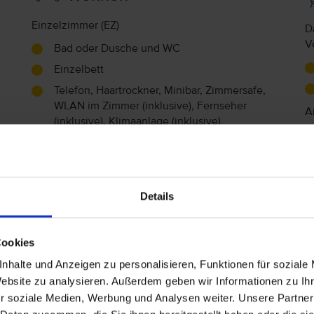
Einzelzimmer (EZ)
D
V
Bad oder Dusche und WC
Einzelbett
Telefon, Haartrockner, Minibar, Zimmersafe,
WLAN im Zimmer (inklusive), Fernseher
A
(inklusive), Klimaanlage (inklusive)
F
Doppelzimmer (DZ)
Doppel- oder Zweibettzimmer
O
Bad oder Dusche und WC
Details
Double
Telefon, Haartrockner, Minibar, Zimmersafe,
Cookies
WLAN im Zimmer (inklusive), Fernseher
nhalte und Anzeigen zu personalisieren, Funktionen für soziale
(inklusive)
Website zu analysieren. Außerdem geben wir Informationen zu I
r soziale Medien, Werbung und Analysen weiter. Unsere Partner
Sport