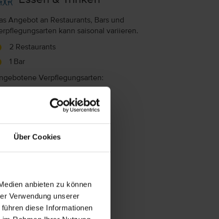
as Angebot an Restaurants, Bars und
erpflegungsarten kann saisonal variieren.
2 Restaurants
1 Bar
ngebotene Verpflegungsarten:
rühstück
Frühstück
hne Verpflegung
Über Cookies
 Medien anbieten zu können
hrer Verwendung unserer
 führen diese Informationen