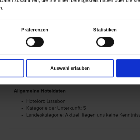
 Daten zusammen, die Sie ihnen bereitgestellt haben oder die s
n.
ggfs gegen Gebühr: Fitnessraum
Präferenzen
Statistiken
Behindertengerechte Ausstattung
Die Reise ist im Allgemeinen nicht für Personen mit
genauerer Informationen im Hinblick auf Ihre Bedürf
Auswahl erlauben
Center.
Allgemeine Hoteldaten
Hotelort: Lissabon
Kategorie der Unterkunft: 5
Landeskategorie: Aktuell liegen uns keine Kenntnis