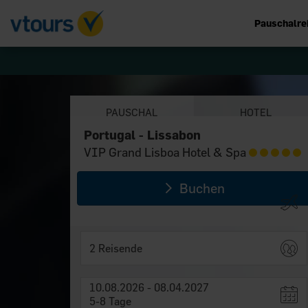
Pauschalre
PAUSCHAL
HOTEL
Portugal - Lissabon
Portugal - Lissabon
VIP Grand Lisboa Hotel & Spa
VIP Grand Lisboa Hotel & Spa
Buchen
2 Reisende
10.08.2026 - 08.04.2027
5-8 Tage