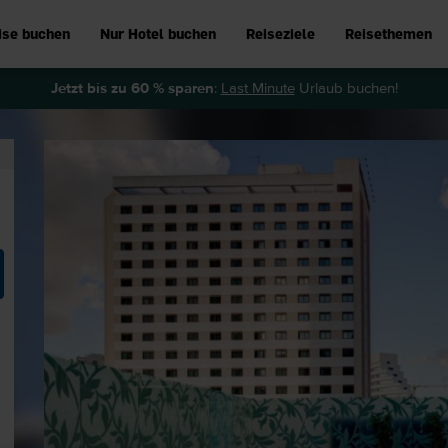
ise buchen
Nur Hotel buchen
Reiseziele
Reisethemen
Jetzt bis zu 60 % sparen
:
Last Minute
Urlaub buchen!