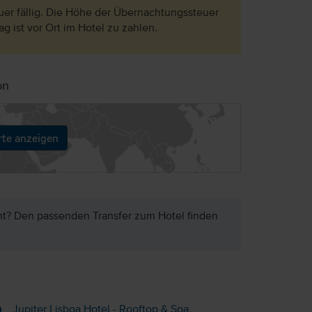
uer fällig. Die Höhe der Übernachtungssteuer
ag ist vor Ort im Hotel zu zahlen.
on
rte anzeigen
ht? Den passenden Transfer zum Hotel finden
Jupiter Lisboa Hotel - Rooftop & Spa,