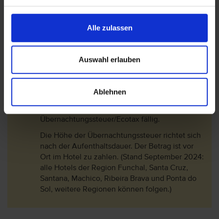
da Ponta do Sol" stattfindet. In dieser Zeit kann
es in der Umgebung entsprechend zu
Alle zulassen
Lärmbelästugung kommen. Der voraussichliche
Termin ist 19.08.-15.09.2026.
Bitte beachten Sie, dass jährlich zu Beginn der
Auswahl erlauben
Sommersaison Sanierungsarbeiten am Strand
durch die Gemeinde durchgeführt werden.
Diese finden voraussichtlich an einigen Tagen
Ablehnen
im Mai statt.
In einigen Regionen Madeiras wird vor Ort eine
Übernachtungssteuer/Ecotax fällig.
Die Höhe der Übernachtungssteuer richtet sich
nach der Aufenthaltsdauer. Der Betrag ist vor
Ort im Hotel zu zahlen. (Stand September 2024:
alle Hotels der Region Funchal, Santa Cruz,
Santana, Machico, Ribeira Brava und Ponta do
Sol, weitere Regionen können folgen.)