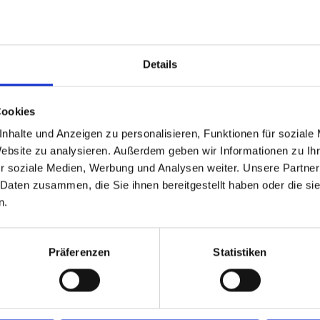
Achtung: Bitte beachten Sie, dass der Check-In am Flugh
Details
kostenpflichtig ist. Freigepäck und Verpflegung während 
variieren. Informationen erhalten Sie im Servicebereich 
Fluggesellschaften
vtours Gepäckinformationen
.
Cookies
Wir möchten Sie darauf aufmerksam machen, dass Sie am 
nhalte und Anzeigen zu personalisieren, Funktionen für soziale
vorbehalten) in Ihr Hotel einchecken können. An Ihrem Ab
Website zu analysieren. Außerdem geben wir Informationen zu I
(örtliche Abweichung vorbehalten) nutzen. Bitte beachte
r soziale Medien, Werbung und Analysen weiter. Unsere Partner
vorkommen kann, dass der Hotelier einen Nachweis der 
 Daten zusammen, die Sie ihnen bereitgestellt haben oder die s
fordert. Sollte ein derartiger Nachweis nicht gelingen, k
n.
Nachzahlungsforderungen stellt oder die Buchung nicht akz
Hotelbeschreibung für Ihre Buchung relevant ist! Es ist mög
Hotelbeschreibungen ausweisen oder es entscheidende 
Präferenzen
Statistiken
gibt. Aug. 2023