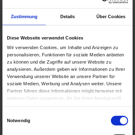
Ankunftstag ab 15 Uhr (örtliche Abweichung vorbehalten) in
Ihr Hotel einchecken können. An Ihrem Abreisetag können
Sie Ihr Zimmer bis 11 Uhr (örtliche Abweichung vorbehalten)
Zustimmung
Details
Über Cookies
nutzen. Bitte beachten Sie, dass es bei Nur-Hotel-
Buchungen vorkommen kann, dass der Hotelier einen
Nachweis der Anreise aus einem EU-Land oder der Schweiz
Diese Webseite verwendet Cookies
fordert. Sollte ein derartiger Nachweis nicht gelingen, kann
Wir verwenden Cookies, um Inhalte und Anzeigen zu
es vorkommen, dass der Hotelier
personalisieren, Funktionen für soziale Medien anbieten
Nachzahlungsforderungen stellt oder die Buchung nicht
zu können und die Zugriffe auf unsere Website zu
akzeptiert. Bitte beachten Sie, dass die vtours
analysieren. Außerdem geben wir Informationen zu Ihrer
Hotelbeschreibung für Ihre Buchung relevant ist! Es ist
möglich, dass in Einzelfällen nicht alle Veranstalter
Verwendung unserer Website an unsere Partner für
Hotelbeschreibungen ausweisen oder es entscheidende
soziale Medien, Werbung und Analysen weiter. Unsere
Unterschiede in den beschriebenen Leistungen gibt. Aug.
Partner führen diese Informationen möglicherweise mit
2023
weiteren Daten zusammen, die Sie ihnen bereitgestellt
haben oder die sie im Rahmen Ihrer Nutzung der Dienste
gesammelt haben.
Einwilligungsauswahl
Notwendig
Wichtige Hinweise
In einigen italienischen Städten wird vor Ort