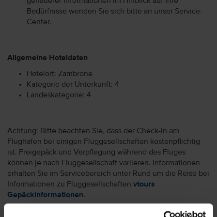
genauerer Informationen im Hinblick auf Ihre
Bedürfnisse wenden Sie sich bitte an unser Service-
Center.
Allgemeine Hoteldaten
Hotelort: Zambrone
Kategorie der Unterkunft: 4
Landeskategorie: 4
Achtung: Bitte beachten Sie, dass der Check-In am
Flughafen bei einigen Fluggesellschaften kostenpflichtig
ist. Freigepäck und Verpflegung während des Fluges
können je nach Fluggesellschaft variieren. Informationen
erhalten Sie im Servicebereich unter Rund um die Reise bei
Informationen zu Fluggesellschaften
vtours
Gepäckinformationen
.
Wir möchten Sie darauf aufmerksam machen, dass Sie am