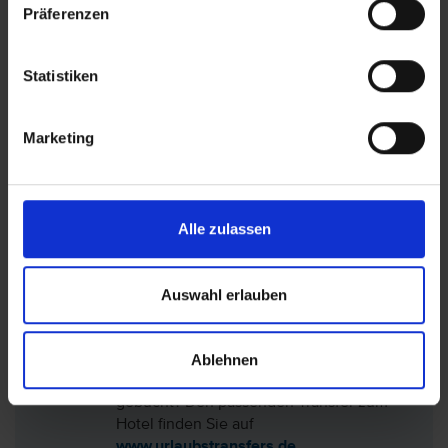
Präferenzen
eine Kurtaxe/Übernachtungssteuer fällig. Die
Höhe der Übernachtungssteuer richtet sich
nach der Sternekategorie des gebuchten Hotels
Statistiken
sowie der Aufenthaltsdauer. Der Betrag ist vor
Ort im Hotel zu zahlen.
Marketing
Lage: VOI Le Muse Resort, Kalabrien
Alle zulassen
Hotel auf der Karte anzeigen
Auswahl erlauben
Ablehnen
Sie haben nur das Hotel (ohne Flug)
gebucht? Den passenden Transfer zum
Hotel finden Sie auf
www.urlaubstransfers.de