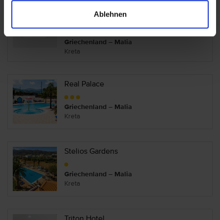
Ablehnen
Phaea Cretan Malia
Griechenland – Malia
Kreta
Real Palace
Griechenland – Malia
Kreta
Stelios Gardens
Griechenland – Malia
Kreta
Triton Hotel