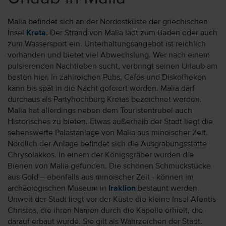
Malia befindet sich an der Nordostküste der griechischen
Insel
Kreta
. Der Strand von Malia lädt zum Baden oder auch
zum Wassersport ein. Unterhaltungsangebot ist reichlich
vorhanden und bietet viel Abwechslung. Wer nach einem
pulsierenden Nachtleben sucht, verbringt seinen Urlaub am
besten hier. In zahlreichen Pubs, Cafés und Diskotheken
kann bis spät in die Nacht gefeiert werden. Malia darf
durchaus als Partyhochburg Kretas bezeichnet werden.
Malia hat allerdings neben dem Touristentrubel auch
Historisches zu bieten. Etwas außerhalb der Stadt liegt die
sehenswerte Palastanlage von Malia aus minoischer Zeit.
Nördlich der Anlage befindet sich die Ausgrabungsstätte
Chrysolakkos. In einem der Königsgräber wurden die
Bienen von Malia gefunden. Die schönen Schmuckstücke
aus Gold – ebenfalls aus minoischer Zeit - können im
archäologischen Museum in
Iraklion
bestaunt werden.
Unweit der Stadt liegt vor der Küste die kleine Insel Afentis
Christos, die ihren Namen durch die Kapelle erhielt, die
darauf erbaut wurde. Sie gilt als Wahrzeichen der Stadt.