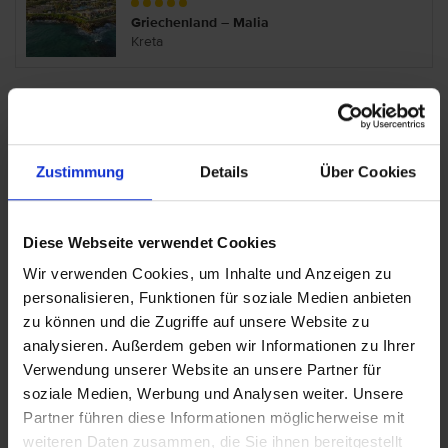
Griechenland – Malia
Kreta
Kernos Beach
Griechenland – Malia
Zustimmung
Details
Über Cookies
Kreta
Diese Webseite verwendet Cookies
Kristalli Appartements
Wir verwenden Cookies, um Inhalte und Anzeigen zu
personalisieren, Funktionen für soziale Medien anbieten
Griechenland – Malia
Kreta
zu können und die Zugriffe auf unsere Website zu
analysieren. Außerdem geben wir Informationen zu Ihrer
Verwendung unserer Website an unsere Partner für
Malia Holidays
soziale Medien, Werbung und Analysen weiter. Unsere
Partner führen diese Informationen möglicherweise mit
Griechenland – Malia
weiteren Daten zusammen, die Sie ihnen bereitgestellt