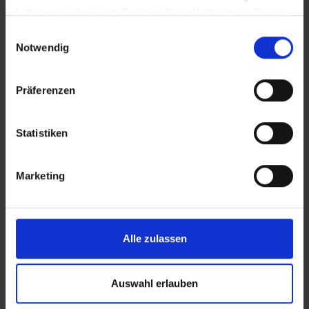
Kreta
haben oder die sie im Rahmen Ihrer Nutzung der Dienste
gesammelt haben.
Einwilligungsauswahl
Notwendig
Maria Rousse
Griechenland – Malia
Präferenzen
Kreta
Statistiken
Matheo Hotel Villas & Suites
Marketing
Griechenland – Malia
Kreta
Alle zulassen
Meropi
Griechenland – Malia
Auswahl erlauben
Kreta