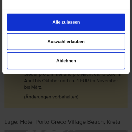
im November bis März.
Für 3 Sterne Hotels /Unterkünfte beträgt die
Steuer pro Zimmer und pro Nacht ca. 5 EUR im
Alle zulassen
April bis Oktober und ca. 1,50 EUR im
November bis März.
Für 4 Sterne Hotels /Unterkünfte beträgt die
Auswahl erlauben
Steuer pro Zimmer und pro Nacht ca. 10 EUR im
April bis Oktober und ca. 3 EUR im November
bis März.
Ablehnen
Für 5 Sterne Hotels /Unterkünfte beträgt die
Steuer pro Zimmer und pro Nacht ca. 15 EUR im
April bis Oktober und ca. 4 EUR im November
bis März.
(Änderungen vorbehalten)
Lage: Hotel Porto Greco Village Beach, Kreta