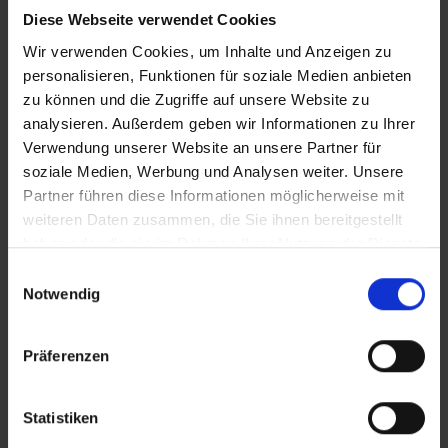
Diese Webseite verwendet Cookies
Nachzahlungsforderungen stellt oder die Buchung nicht
akzeptiert. Bitte beachten Sie, dass die vtours
Wir verwenden Cookies, um Inhalte und Anzeigen zu
Hotelbeschreibung für Ihre Buchung relevant ist! Es ist
personalisieren, Funktionen für soziale Medien anbieten
möglich, dass in Einzelfällen nicht alle Veranstalter
zu können und die Zugriffe auf unsere Website zu
Hotelbeschreibungen ausweisen oder es entscheidende
analysieren. Außerdem geben wir Informationen zu Ihrer
Unterschiede in den beschriebenen Leistungen gibt. Aug.
Verwendung unserer Website an unsere Partner für
2023
soziale Medien, Werbung und Analysen weiter. Unsere
Partner führen diese Informationen möglicherweise mit
weiteren Daten zusammen, die Sie ihnen bereitgestellt
Wichtige Hinweise
haben oder die sie im Rahmen Ihrer Nutzung der Dienste
gesammelt haben.
Einwilligungsauswahl
Bitte beachten Sie, dass in Griechenland seit
Notwendig
dem 01.01.2018 eine Touristensteuer erhoben
wird. Seit dem 01.01.2024 fungiert diese Steuer
als sogenannte Abgabe zur Klimaresilienz.
Präferenzen
Diese wird vor Ort im Hotel entrichtet.
Die Touristensteuer bemisst sich je nach
Statistiken
Klassifizierung (Landeskategorie) des Hotels
und dem Aufenthaltszeitraum: