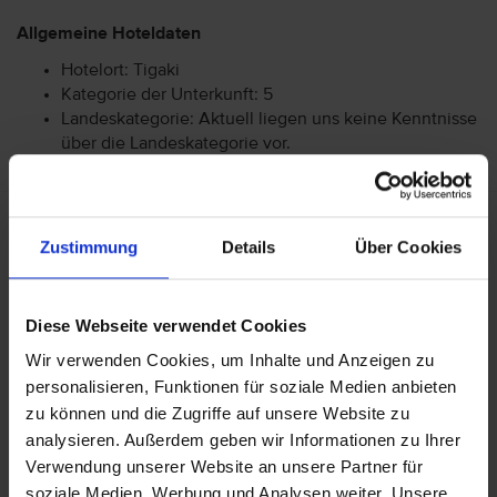
Allgemeine Hoteldaten
Hotelort: Tigaki
Kategorie der Unterkunft: 5
Landeskategorie: Aktuell liegen uns keine Kenntnisse
über die Landeskategorie vor.
Achtung: Bitte beachten Sie, dass der Check-In am
Zustimmung
Details
Über Cookies
Flughafen bei einigen Fluggesellschaften kostenpflichtig
ist. Freigepäck und Verpflegung während des Fluges
können je nach Fluggesellschaft variieren. Informationen
erhalten Sie im Servicebereich unter Rund um die Reise bei
Diese Webseite verwendet Cookies
Informationen zu Fluggesellschaften
vtours
Wir verwenden Cookies, um Inhalte und Anzeigen zu
Gepäckinformationen
.
personalisieren, Funktionen für soziale Medien anbieten
Wir möchten Sie darauf aufmerksam machen, dass Sie am
zu können und die Zugriffe auf unsere Website zu
Ankunftstag ab 15 Uhr (örtliche Abweichung vorbehalten) in
analysieren. Außerdem geben wir Informationen zu Ihrer
Ihr Hotel einchecken können. An Ihrem Abreisetag können
Verwendung unserer Website an unsere Partner für
Sie Ihr Zimmer bis 11 Uhr (örtliche Abweichung vorbehalten)
soziale Medien, Werbung und Analysen weiter. Unsere