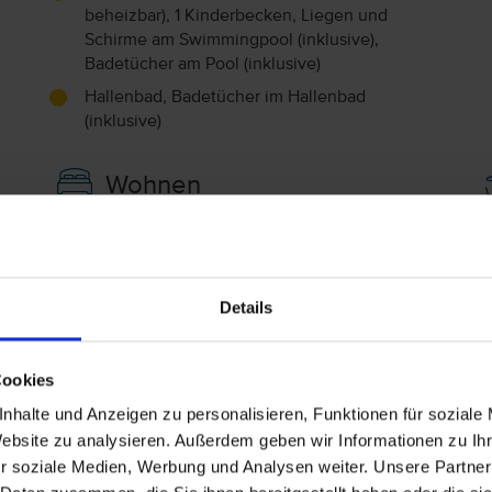
beheizbar), 1 Kinderbecken, Liegen und
Schirme am Swimmingpool (inklusive),
Badetücher am Pool (inklusive)
Hallenbad, Badetücher im Hallenbad
(inklusive)
Wohnen
Doppelzimmer (DZ)
D
V
Landseite
25 m²
Details
Balkon, Terrasse, Badewanne
Twin, Zustellbett
Cookies
Sitzecke, Wasserkocher, Telefon, Radio,
A
nhalte und Anzeigen zu personalisieren, Funktionen für soziale
Haartrockner, Kühlschrank (inklusive), Minibar
A
Website zu analysieren. Außerdem geben wir Informationen zu I
(Gegen Gebühr), Zimmersafe (Gegen Gebühr),
r soziale Medien, Werbung und Analysen weiter. Unsere Partner
WLAN im Zimmer (inklusive), Fernseher