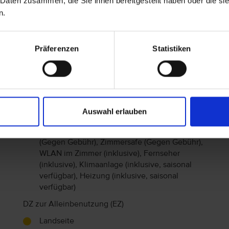
 Daten zusammen, die Sie ihnen bereitgestellt haben oder die s
(inklusive), Klimaanlage (inklusive, saisonal
n.
verfügbar), Heizung (inklusive, saisonal
verfügbar)
DZ seitl. Meerblick (DZS)
Präferenzen
Statistiken
Seitl.Meerblick
25 m²
Balkon, Badewanne
Twin, Zustellbett
Auswahl erlauben
Sitzecke, Wasserkocher, Telefon, Radio,
Haartrockner, Kühlschrank (inklusive), Minibar
(Gegen Gebühr), Zimmersafe (Gegen Gebühr),
WLAN im Zimmer (inklusive), Fernseher
(inklusive), Klimaanlage (inklusive, saisonal
verfügbar), Heizung (inklusive, saisonal
verfügbar)
DZ zur Alleinbenutzung (EZ)
Landseite