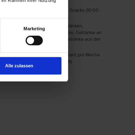
ie im Rahmen Ihrer Nutzung
Abendessen (Buffet)
Frühstück (07:00 - 10:00 Uhr), Snacks (10:00 -
17:30 Uhr)
Auswahl an alkoholfreien Getränken,
Marketing
nationale alkoholische Getränke, Getränke an
der Bar (10:00 - 00:00 Uhr), Getränke aus der
Minibar
1 Besuch im A-la-carte-Restaurant pro Woche
(ggfs Reservierung erforderlich)
Alle zulassen