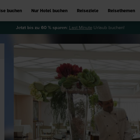
ise buchen
Nur Hotel buchen
Reiseziele
Reisethemen
Jetzt bis zu 60 % sparen
:
Last Minute
Urlaub buchen!