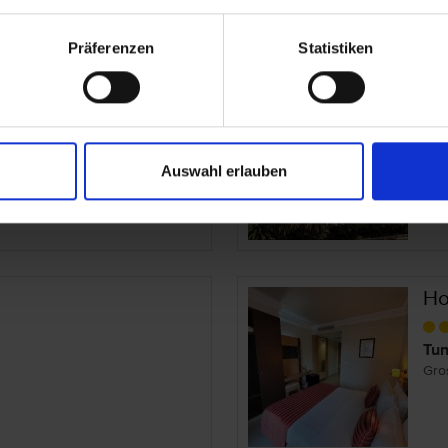
Präferenzen
Statistiken
thage Tunis
Go
Tun
Gro
Auswahl erlauben
Ho
Tun
Gro