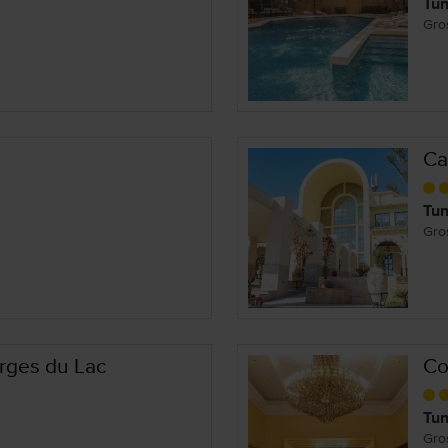
Tun
Gro
Ca
Tun
Gro
rges du Lac
Co
Tun
Gro