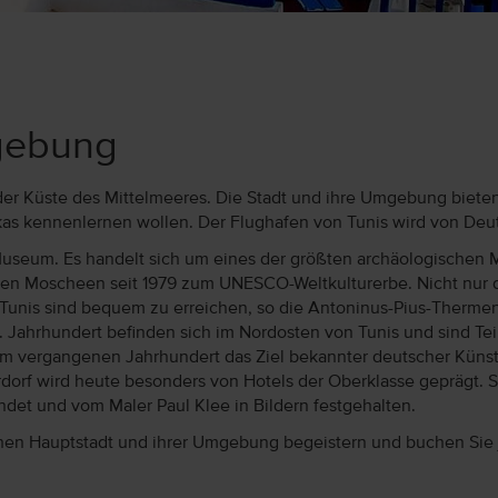
mgebung
 der Küste des Mittelmeeres. Die Stadt und ihre Umgebung bieten
as kennenlernen wollen. Der Flughafen von Tunis wird von Deu
-Museum. Es handelt sich um eines der größten archäologischen
llen Moscheen seit 1979 zum UNESCO-Weltkulturerbe. Nicht nur 
unis sind bequem zu erreichen, so die Antoninus-Pius-Thermen 
 Jahrhundert befinden sich im Nordosten von Tunis und sind Te
 im vergangenen Jahrhundert das Ziel bekannter deutscher Künstl
orf wird heute besonders von Hotels der Oberklasse geprägt. Sü
det und vom Maler Paul Klee in Bildern festgehalten.
hen Hauptstadt und ihrer Umgebung begeistern und buchen Sie je