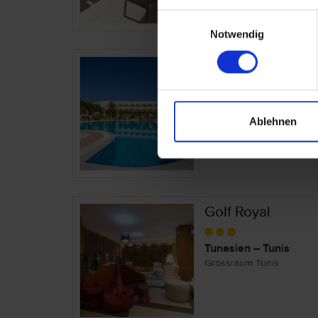
Einwilligungsauswahl
Notwendig
Golden Tulip Car
Tunesien – Gammarth
Grossraum Tunis
Ablehnen
Golf Royal
Tunesien – Tunis
Grossraum Tunis