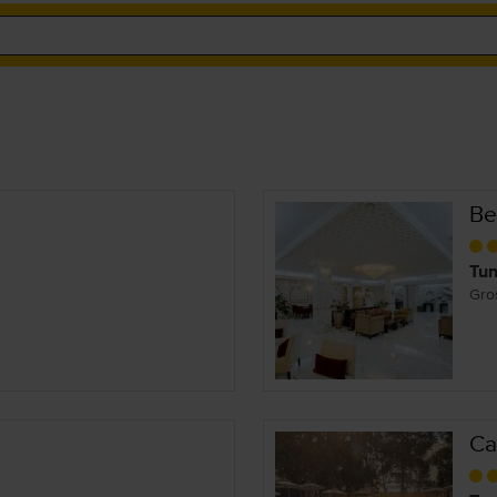
Be
Tun
Gro
Ca