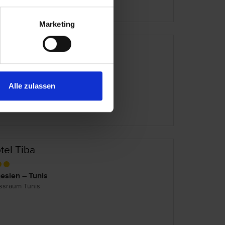
Marketing
lden Tulip El Mechtel
esien – Tunis
ssraum Tunis
Alle zulassen
tel Tiba
esien – Tunis
ssraum Tunis