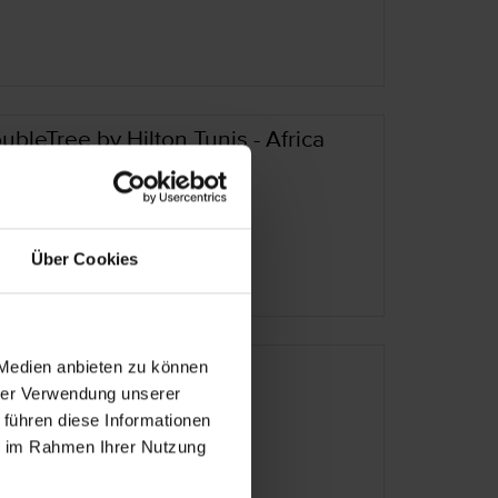
ubleTree by Hilton Tunis - Africa
esien – Tunis
ssraum Tunis
Über Cookies
 Medien anbieten zu können
 Mouradi Gammarth
hrer Verwendung unserer
 führen diese Informationen
esien – Gammarth
ie im Rahmen Ihrer Nutzung
ssraum Tunis