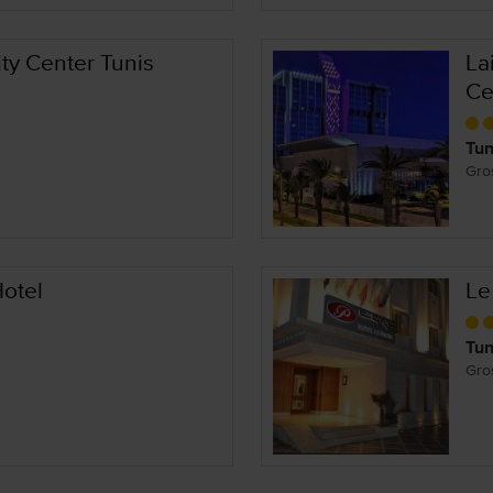
ity Center Tunis
La
Ce
Tun
Gro
Hotel
Le
Tun
Gro