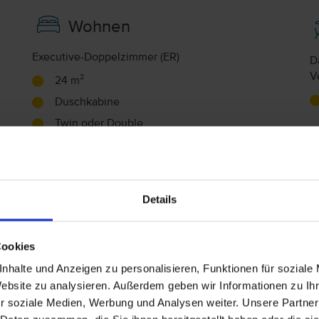
Wohnen
Executive-Doppelzimmer (ER)
D
V
24 m²
Duschkabine
Twin oder Double
Haartrockner, Zimmersafe, WLAN im Zimmer
(inklusive), Fernseher (inklusive), Klimaanlage
A
(inklusive)
F
Details
Cookies
Familie
nhalte und Anzeigen zu personalisieren, Funktionen für soziale
Hochstuhl
Website zu analysieren. Außerdem geben wir Informationen zu I
r soziale Medien, Werbung und Analysen weiter. Unsere Partner