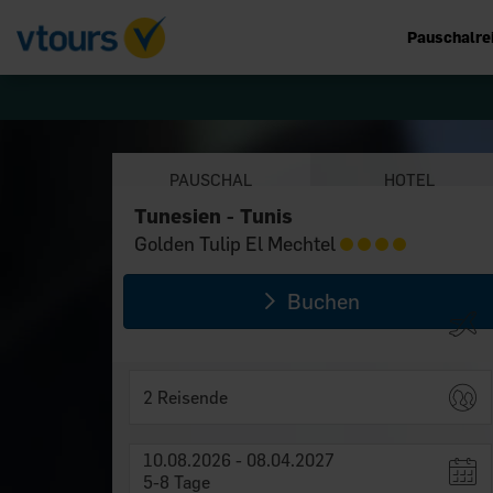
Pauschalre
PAUSCHAL
HOTEL
Tunesien - Tunis
Tunesien - Tunis
Golden Tulip El Mechtel
Golden Tulip El Mechtel
Buchen
2 Reisende
10.08.2026 - 08.04.2027
5-8 Tage