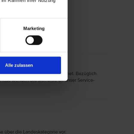
ie im Rahmen Ihrer Nutzung
Hamam - Türkisches Bad
Marketing
Alle zulassen
 eingeschränkter Mobilität geeignet. Bezüglich
nisse wenden Sie sich bitte an unser Service-
se über die Landeskategorie vor.