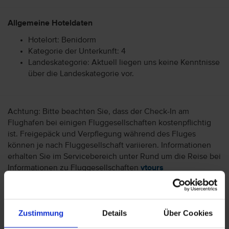
Allgemeine Hoteldaten
Hotelort: Benidorm
Kategorie der Unterkunft: 4
Landeskategorie: Aktuell liegen uns keine Kenntnisse
über die Landeskategorie vor.
Achtung: Bitte beachten Sie, dass der Check-In am
Flughafen bei einigen Fluggesellschaften kostenpflichtig
ist. Freigepäck und Verpflegung während des Fluges
können je nach Fluggesellschaft variieren. Informationen
erhalten Sie im Servicebereich unter Rund um die Reise bei
Informationen zu Fluggesellschaften
vtours
Gepäckinformationen
.
Wir möchten Sie darauf aufmerksam machen, dass Sie am
Ankunftstag ab 15 Uhr (örtliche Abweichung vorbehalten) in
Zustimmung
Details
Über Cookies
Ihr Hotel einchecken können. An Ihrem Abreisetag können