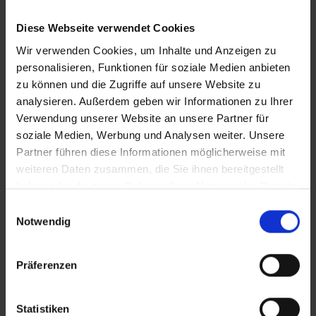
Sie Ihr Zimmer bis 11 Uhr (örtliche Abweichung vorbehalten)
nutzen. Bitte beachten Sie, dass es bei Nur-Hotel-
Diese Webseite verwendet Cookies
Buchungen vorkommen kann, dass der Hotelier einen
Nachweis der Anreise aus einem EU-Land oder der Schweiz
Wir verwenden Cookies, um Inhalte und Anzeigen zu
fordert. Sollte ein derartiger Nachweis nicht gelingen, kann
personalisieren, Funktionen für soziale Medien anbieten
es vorkommen, dass der Hotelier
zu können und die Zugriffe auf unsere Website zu
Nachzahlungsforderungen stellt oder die Buchung nicht
analysieren. Außerdem geben wir Informationen zu Ihrer
akzeptiert. Bitte beachten Sie, dass die vtours
Verwendung unserer Website an unsere Partner für
Hotelbeschreibung für Ihre Buchung relevant ist! Es ist
soziale Medien, Werbung und Analysen weiter. Unsere
möglich, dass in Einzelfällen nicht alle Veranstalter
Partner führen diese Informationen möglicherweise mit
Hotelbeschreibungen ausweisen oder es entscheidende
weiteren Daten zusammen, die Sie ihnen bereitgestellt
Unterschiede in den beschriebenen Leistungen gibt. Aug.
haben oder die sie im Rahmen Ihrer Nutzung der Dienste
2023
gesammelt haben.
Einwilligungsauswahl
Notwendig
Wichtige Hinweise
Präferenzen
Bequem und günstig zu Ihrem Hotel? Buchen
Sie Ihren Urlaubstransfer in Ihrem Reisebüro
Statistiken
oder unter www.urlaubstransfers.de