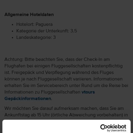
Allgemeine Hoteldaten
Hotelort: Paguera
Kategorie der Unterkunft: 3.5
Landeskategorie: 3
Achtung: Bitte beachten Sie, dass der Check-In am
Flughafen bei einigen Fluggesellschaften kostenpflichtig
ist. Freigepäck und Verpflegung während des Fluges
können je nach Fluggesellschaft variieren. Informationen
erhalten Sie im Servicebereich unter Rund um die Reise bei
Informationen zu Fluggesellschaften
vtours
Gepäckinformationen
.
Wir möchten Sie darauf aufmerksam machen, dass Sie am
Ankunftstag ab 15 Uhr (örtliche Abweichung vorbehalten) in
Ihr Hotel einchecken können. An Ihrem Abreisetag können
Sie Ihr Zimmer bis 11 Uhr (örtliche Abweichung vorbehalten)