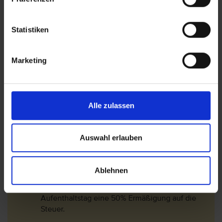
2027 ein Adults only Hotel ist.
Bitte beachten Sie, dass ab 01. Juli 2016 eine
Statistiken
Touristensteuer (Ecotasa) erhoben wird.
Die Höhe der Steuer ist von der Hotel- bzw.
Marketing
Schlüsselkategorie abhängig und wird pro
Nacht und pro Person zzgl. MwSt. (10%)
berechnet. Folgende Gebühren sind ab den 01.
Januar 2018 gültig.
Alle zulassen
1*-3* Hotel= 2 EUR/Nacht
3,5* -4* Hotel= 3 EUR/Nacht
Auswahl erlauben
4,5* -5,5* Hotel= 4 EUR/Nacht
In der Nebensaison (01.November - 30.April)
Ablehnen
werden die Gebühren um 75% reduziert.
Langzeiturlauber erhalten ab dem 9.
Aufenthaltstag eine 50% Ermäßigung auf die
Steuer.