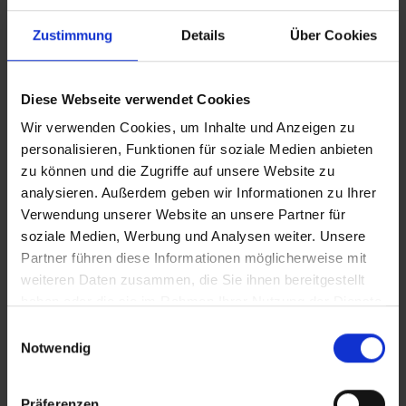
nutzen. Bitte beachten Sie, dass es bei Nur-Hotel-
Buchungen vorkommen kann, dass der Hotelier einen
Zustimmung
Details
Über Cookies
Nachweis der Anreise aus einem EU-Land oder der Schweiz
fordert. Sollte ein derartiger Nachweis nicht gelingen, kann
es vorkommen, dass der Hotelier
Diese Webseite verwendet Cookies
Nachzahlungsforderungen stellt oder die Buchung nicht
akzeptiert. Bitte beachten Sie, dass die vtours
Wir verwenden Cookies, um Inhalte und Anzeigen zu
Hotelbeschreibung für Ihre Buchung relevant ist! Es ist
personalisieren, Funktionen für soziale Medien anbieten
möglich, dass in Einzelfällen nicht alle Veranstalter
zu können und die Zugriffe auf unsere Website zu
Hotelbeschreibungen ausweisen oder es entscheidende
analysieren. Außerdem geben wir Informationen zu Ihrer
Unterschiede in den beschriebenen Leistungen gibt. Aug.
Verwendung unserer Website an unsere Partner für
2023
soziale Medien, Werbung und Analysen weiter. Unsere
Partner führen diese Informationen möglicherweise mit
weiteren Daten zusammen, die Sie ihnen bereitgestellt
haben oder die sie im Rahmen Ihrer Nutzung der Dienste
Wichtige Hinweise
gesammelt haben.
Einwilligungsauswahl
Das Bereitstellen von Babybetten ist auf
Notwendig
Anfrage. Gegebenenfalls wird eine Gebühr
erhoben.
Bitte beachten Sie, dass da Hotel ab Januar
Präferenzen