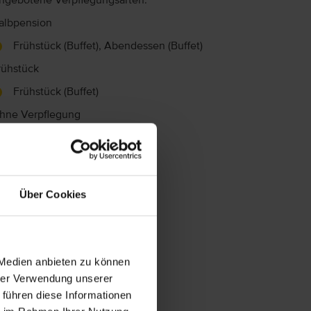
ngebotene Verpflegungsarten:
albpension
Frühstück (Buffet), Abendessen (Buffet)
rühstück
Frühstück (Buffet)
hne Verpflegung
Über Cookies
 Medien anbieten zu können
hrer Verwendung unserer
 führen diese Informationen