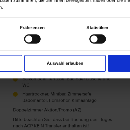
 Daten zusammen, die Sie ihnen bereitgestellt haben oder die s
n.
Seitl.Meerblick
Balkon oder Terrasse, Bad oder Dusche und
WC
Präferenzen
Statistiken
Telefon, Haartrockner, Minibar, Zimmersafe,
Internetzugang/WLAN im Zimmer, Fernseher,
Klimaanlage, Heizung
Familienzimmer (FZ)
Auswahl erlauben
Bitte beachten Sie, dass bei Buchung des Fluges
nach AGP KEIN Transfer enthalten ist!
Balkon oder Terrasse, Bad oder Dusche und
WC
Haartrockner, Minibar, Zimmersafe,
Bademantel, Fernseher, Klimaanlage
Doppelzimmer Aktion/Promo (AZ)
Bitte beachten Sie, dass bei Buchung des Fluges
nach AGP KEIN Transfer enthalten ist!