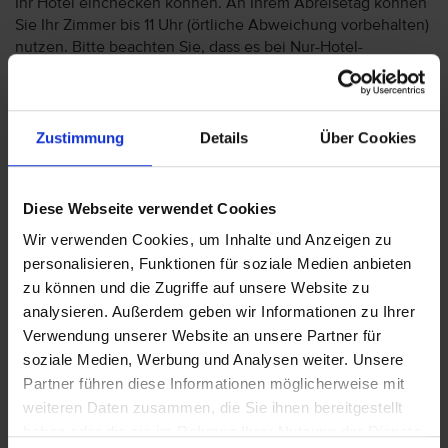
Ihr Hotel einchecken können. An Ihrem Abreisetag können
Sie Ihr Zimmer bis 11 Uhr (örtliche Abweichung vorbehalten)
nutzen. Bitte beachten Sie, dass es bei Nur-Hotel-
Buchungen vorkommen kann, dass der Hotelier einen
Nachweis der Anreise aus einem EU-Land oder der Schweiz
fordert. Sollte ein derartiger Nachweis nicht gelingen, kann
es vorkommen, dass der Hotelier
Zustimmung
Details
Über Cookies
Nachzahlungsforderungen stellt oder die Buchung nicht
akzeptiert. Bitte beachten Sie, dass die vtours
Hotelbeschreibung für Ihre Buchung relevant ist! Es ist
Diese Webseite verwendet Cookies
möglich, dass in Einzelfällen nicht alle Veranstalter
Wir verwenden Cookies, um Inhalte und Anzeigen zu
Hotelbeschreibungen ausweisen oder es entscheidende
personalisieren, Funktionen für soziale Medien anbieten
Unterschiede in den beschriebenen Leistungen gibt. Aug.
zu können und die Zugriffe auf unsere Website zu
2023
analysieren. Außerdem geben wir Informationen zu Ihrer
Verwendung unserer Website an unsere Partner für
soziale Medien, Werbung und Analysen weiter. Unsere
Wichtige Hinweise
Partner führen diese Informationen möglicherweise mit
weiteren Daten zusammen, die Sie ihnen bereitgestellt
In dieser Städtereise ist kein Transfer inklusive!
haben oder die sie im Rahmen Ihrer Nutzung der Dienste
Ab November 2012 wird für Reisende ab 16