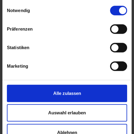
gesammelt haben.
Einwilligungsauswahl
Jahren vor Ort eine Übernachtungssteuer fällig.
Notwendig
Die Höhe der Übernachtungssteuer richtet sich
nach der Sternekategorie des gebuchten Hotels
und soll zwischen 0,50 und 2,50 Euro pro
Präferenzen
Übernachtung betragen. Der Betrag ist vor Ort
im Hotel zu zahlen.
Bequem und günstig zu Ihrem Hotel? Buchen
Statistiken
Sie Ihren Urlaubstransfer in Ihrem Reisebüro
oder unter www.urlaubstransfers.de
Marketing
Seit November 2012 wird für Reisende ab 17
Jahren vor Ort eine Übernachtungssteuer fällig.
Die Höhe der Steuer richtet sich nach der
Sternekategorie des gebuchten Hotels und
Alle zulassen
beträgt zwischen 0,99 EUR und 13,20 EUR pro
Übernachtung. Der Betrag ist vor Ort im Hotel
zu zahlen.
Auswahl erlauben
Lage: Eurohotel Diagonal Port, Katalonien
Ablehnen