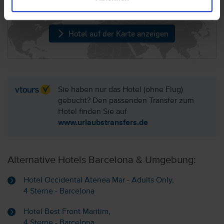
Hotel auf der Karte anzeigen
Sie haben nur das Hotel (ohne Flug)
gebucht? Den passenden Transfer zum
Hotel finden Sie auf
www.urlaubstransfers.de
Alternative Hotels Barcelona & Umgebung:
Hotel Occidental Atenea Mar - Adults Only,
4 Sterne - Barcelona
Hotel Best Front Maritim,
4 Sterne - Barcelona