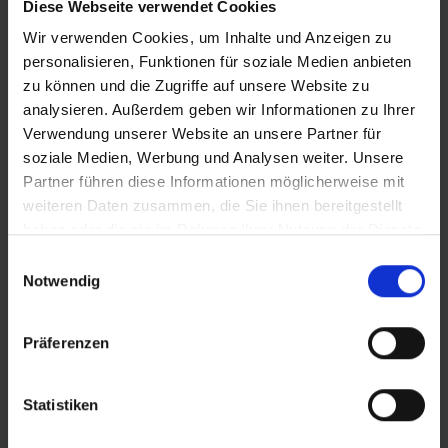
Diese Webseite verwendet Cookies
es vorkommen, dass der Hotelier
Wir verwenden Cookies, um Inhalte und Anzeigen zu
Nachzahlungsforderungen stellt oder die Buchung nicht
personalisieren, Funktionen für soziale Medien anbieten
akzeptiert. Bitte beachten Sie, dass die vtours
zu können und die Zugriffe auf unsere Website zu
Hotelbeschreibung für Ihre Buchung relevant ist! Es ist
möglich, dass in Einzelfällen nicht alle Veranstalter
analysieren. Außerdem geben wir Informationen zu Ihrer
Hotelbeschreibungen ausweisen oder es entscheidende
Verwendung unserer Website an unsere Partner für
Unterschiede in den beschriebenen Leistungen gibt. Aug.
soziale Medien, Werbung und Analysen weiter. Unsere
2023
Partner führen diese Informationen möglicherweise mit
weiteren Daten zusammen, die Sie ihnen bereitgestellt
haben oder die sie im Rahmen Ihrer Nutzung der Dienste
gesammelt haben.
Einwilligungsauswahl
Wichtige Hinweise
Notwendig
Gäste, die im Estival Park Almaris untergebracht
sind, haben Zugang zu drei Pools: zwei
Präferenzen
Hauptpools (kostenfrei) und der Pool auf der
Dachterrasse des Hotels Estival Park Almaris
(Adults only und mit zusätzlichen Kosten). Die
Statistiken
Einrichtungen des Estival Park Marena können
nicht mitgenutzt werden.