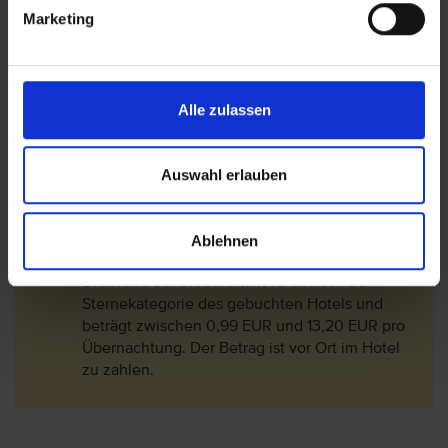
Bitte beachten Sie, dass die Dachterrase des
Marketing
Hotels Estival Park Almaris nur im Zeitraum
01.05.-30.09.2026 geöffnet ist.
Bitte beachten Sie, dass die Stadtverwaltung
entschieden hat, den Zugang zum Strand und
Alle zulassen
zur Strandpromenade zu erweitern und zu
verbessern (es betrifft die Straße neben dem
Strand Passeig Pau Casals).
Auswahl erlauben
Der Zugang zum Strand, ist auch während der
Bauarbeiten gewährleistet und bleibt geöffnet.
Seit November 2012 wird für Reisende ab 17
Ablehnen
Jahren vor Ort eine Übernachtungssteuer fällig.
Die Höhe der Steuer richtet sich nach der
Sternekategorie des gebuchten Hotels und
beträgt zwischen 0,99 EUR und 13,20 EUR pro
Übernachtung. Der Betrag ist vor Ort im Hotel
zu zahlen.