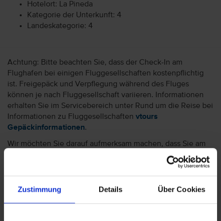
Hotelort: La Pineda
Kategorie der Unterkunft: 4
Landeskategorie: 4
Achtung: Bitte beachten Sie, dass der Check-In am
Flughafen bei einigen Fluggesellschaften kostenpflichtig
ist. Freigepäck und Verpflegung während des Fluges
können je nach Fluggesellschaft variieren. Informationen
erhalten Sie im Servicebereich unter Rund um die Reise bei
Informationen zu Fluggesellschaften
vtours
Gepäckinformationen
.
Wir möchten Sie darauf aufmerksam machen, dass Sie am
Ankunftstag ab 15 Uhr (örtliche Abweichung vorbehalten) in
Ihr Hotel einchecken können. An Ihrem Abreisetag können
Sie Ihr Zimmer bis 11 Uhr (örtliche Abweichung vorbehalten)
nutzen. Bitte beachten Sie, dass es bei Nur-Hotel-
Zustimmung
Details
Über Cookies
Buchungen vorkommen kann, dass der Hotelier einen
Nachweis der Anreise aus einem EU-Land oder der Schweiz
fordert. Sollte ein derartiger Nachweis nicht gelingen, kann