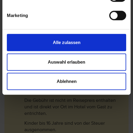
Schlüsselkategorie abhängig und wird pro
Nacht und pro Person zzgl. MwSt. (10%)
Marketing
berechnet. Folgende Gebühren sind ab den 01.
Januar 2018 gültig.
1*-3* Hotel= 2 EUR/Nacht
3,5* -4* Hotel= 3 EUR/Nacht
Alle zulassen
4,5* -5,5* Hotel= 4 EUR/Nacht
In der Nebensaison (01.November - 30.April)
Auswahl erlauben
werden die Gebühren um 75% reduziert.
Langzeiturlauber erhalten ab dem 9.
Ablehnen
Aufenthaltstag eine 50% Ermäßigung auf die
Steuer.
Die Gebühr ist nicht im Reisepreis enthalten
und ist direkt vor Ort im Hotel vom Gast zu
entrichten.
Kinder bis 16 Jahre sind von der Steuer
ausgenommen.