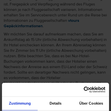
ist. Freigepäck und Verpflegung während des Fluges
können je nach Fluggesellschaft variieren. Informationen
erhalten Sie im Servicebereich unter Rund um die Reise bei
Informationen zu Fluggesellschaften
vtours
Gepäckinformationen
.
Wir möchten Sie darauf aufmerksam machen, dass Sie am
Ankunftstag ab 15 Uhr (örtliche Abweichung vorbehalten) in
Ihr Hotel einchecken können. An Ihrem Abreisetag können
Sie Ihr Zimmer bis 11 Uhr (örtliche Abweichung vorbehalten)
nutzen. Bitte beachten Sie, dass es bei Nur-Hotel-
Buchungen vorkommen kann, dass der Hotelier einen
Nachweis der Anreise aus einem EU-Land oder der Schweiz
fordert. Sollte ein derartiger Nachweis nicht gelingen, kann
es vorkommen, dass der Hotelier
Nachzahlungsforderungen stellt oder die Buchung nicht
akzeptiert. Bitte beachten Sie, dass die vtours
Hotelbeschreibung für Ihre Buchung relevant ist! Es ist
möglich, dass in Einzelfällen nicht alle Veranstalter
Zustimmung
Details
Über Cookies
Hotelbeschreibungen ausweisen oder es entscheidende
Unterschiede in den beschriebenen Leistungen gibt. Aug.