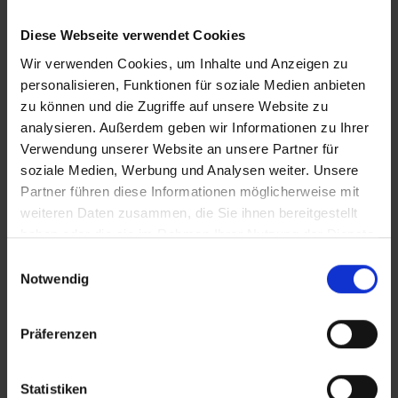
2023
Diese Webseite verwendet Cookies
Wir verwenden Cookies, um Inhalte und Anzeigen zu
personalisieren, Funktionen für soziale Medien anbieten
Wichtige Hinweise
zu können und die Zugriffe auf unsere Website zu
analysieren. Außerdem geben wir Informationen zu Ihrer
Das Bereitstellen von Babybetten ist auf
Verwendung unserer Website an unsere Partner für
Anfrage. Gegebenenfalls wird eine Gebühr
soziale Medien, Werbung und Analysen weiter. Unsere
erhoben.
Partner führen diese Informationen möglicherweise mit
Bitte beachten Sie, bei Buchung von All
inklusive sind die alkoholischen Getränke bei
weiteren Daten zusammen, die Sie ihnen bereitgestellt
den Mahlzeiten Mittag- und Abendessen auf 3
haben oder die sie im Rahmen Ihrer Nutzung der Dienste
Getränke pro Person limitiert. An den Bars
gesammelt haben.
Einwilligungsauswahl
sind die Getränke Wasser und Softdrinks
Notwendig
inklusive, alle weiteren Getränke sind extra zu
bezahlen.
Präferenzen
Bitte beachten Sie, dass ab 01. Juli 2016 eine
Touristensteuer (Ecotasa) erhoben wird.
Die Höhe der Steuer ist von der Hotel- bzw.
Statistiken