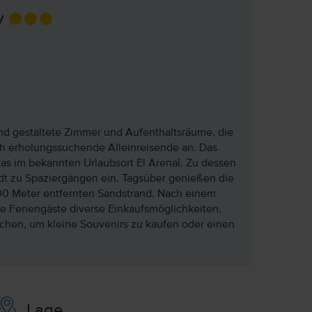
y
nd gestaltete Zimmer und Aufenthaltsräume, die
ch erholungssuchende Alleinreisende an. Das
as im bekannten Urlaubsort El Arenal. Zu dessen
t zu Spaziergängen ein. Tagsüber genießen die
00 Meter entfernten Sandstrand. Nach einem
ie Feriengäste diverse Einkaufsmöglichkeiten,
ichen, um kleine Souvenirs zu kaufen oder einen
Lage