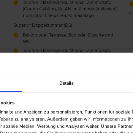
Telefon, Haartrockner, Minibar, Zimmersafe
(Gegen Gebühr), WLAN im Zimmer (inklusive),
O
Fernseher (inklusive), Klimaanlage
Superior Doppelzimmer (DS)
Balkon oder Terrasse, Bad oder Dusche und
WC
Telefon, Haartrockner, Minibar, Zimmersafe
(Gegen Gebühr), WLAN im Zimmer (inklusive),
Fernseher (inklusive), Klimaanlage
Einzelzimmer (EZ)
Details
innenliegend
Balkon oder Terrasse, Bad oder Dusche und
WC
Cookies
Telefon, Haartrockner, Minibar, Zimmersafe
nhalte und Anzeigen zu personalisieren, Funktionen für soziale
(Gegen Gebühr), WLAN im Zimmer (inklusive),
Website zu analysieren. Außerdem geben wir Informationen zu I
Fernseher (inklusive), Klimaanlage
r soziale Medien, Werbung und Analysen weiter. Unsere Partner
Doppelzimmer (DZ)