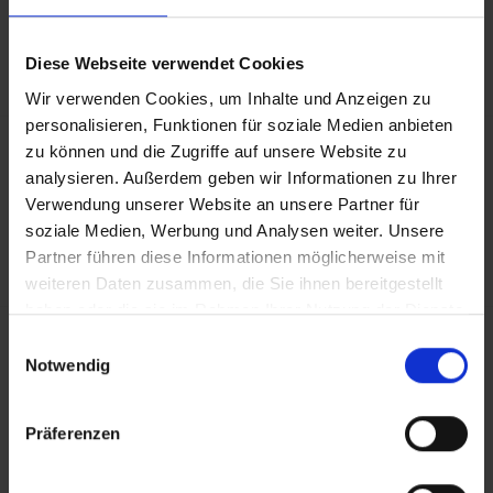
genauerer Informationen im Hinblick auf Ihre
Bedürfnisse wenden Sie sich bitte an unser Service-
Diese Webseite verwendet Cookies
Center.
Wir verwenden Cookies, um Inhalte und Anzeigen zu
personalisieren, Funktionen für soziale Medien anbieten
Allgemeine Hoteldaten
zu können und die Zugriffe auf unsere Website zu
analysieren. Außerdem geben wir Informationen zu Ihrer
Hotelort: Costa Adeje
Verwendung unserer Website an unsere Partner für
Kategorie der Unterkunft: 4
soziale Medien, Werbung und Analysen weiter. Unsere
Landeskategorie: Aktuell liegen uns keine Kenntnisse
Partner führen diese Informationen möglicherweise mit
über die Landeskategorie vor.
weiteren Daten zusammen, die Sie ihnen bereitgestellt
haben oder die sie im Rahmen Ihrer Nutzung der Dienste
gesammelt haben.
Achtung: Bitte beachten Sie, dass der Check-In am
Einwilligungsauswahl
Notwendig
Flughafen bei einigen Fluggesellschaften kostenpflichtig
ist. Freigepäck und Verpflegung während des Fluges
können je nach Fluggesellschaft variieren. Informationen
Präferenzen
erhalten Sie im Servicebereich unter Rund um die Reise bei
Informationen zu Fluggesellschaften
vtours
Gepäckinformationen
.