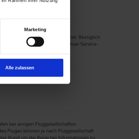
ie im Rahmen Ihrer Nutzung
Marketing
 eingeschränkter Mobilität geeignet. Bezüglich
nisse wenden Sie sich bitte an unser Service-
Alle zulassen
afen bei einigen Fluggesellschaften
des Fluges können je nach Fluggesellschaft
unter Rund um die Reise bei Informationen zu