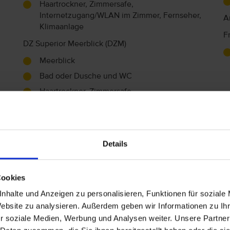
Haartrockner, Zimmersafe,
Internetzugang/WLAN im Zimmer, Fernseher,
A
Klimaanlage
F
DZ Superior Meerblick (DZM)
Meerblick
Bad oder Dusche und WC
Haartrockner, Zimmersafe,
Internetzugang/WLAN im Zimmer, Fernseher,
Klimaanlage
Superior Doppelzimmer (DS)
Details
Bad oder Dusche und WC
Familie
Cookies
nhalte und Anzeigen zu personalisieren, Funktionen für soziale
Babysitting (Gegen Gebühr)
Website zu analysieren. Außerdem geben wir Informationen zu I
r soziale Medien, Werbung und Analysen weiter. Unsere Partner