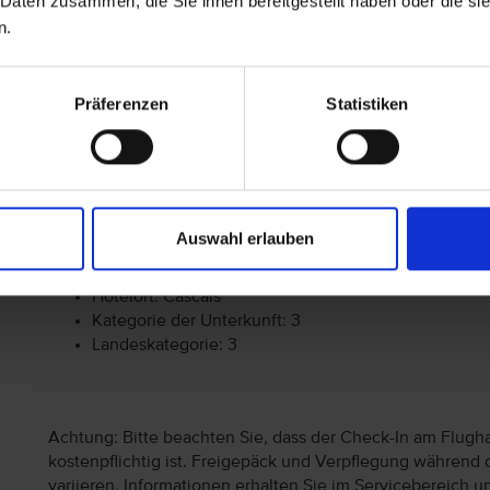
 Daten zusammen, die Sie ihnen bereitgestellt haben oder die s
n.
Behindertengerechte Ausstattung
Präferenzen
Statistiken
Die Reise ist im Allgemeinen nicht für Personen mit
genauerer Informationen im Hinblick auf Ihre Bedürf
Center.
Auswahl erlauben
Allgemeine Hoteldaten
Hotelort: Cascais
Kategorie der Unterkunft: 3
Landeskategorie: 3
Achtung: Bitte beachten Sie, dass der Check-In am Flugh
kostenpflichtig ist. Freigepäck und Verpflegung während 
variieren. Informationen erhalten Sie im Servicebereich 