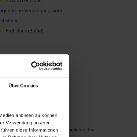
2 Bars (1 Poolbar)
ngebotene Verpflegungsarten:
rühstück
Frühstück (Buffet)
Über Cookies
Sport
 Medien anbieten zu können
ggfs gegen Gebühr: Reiten
hrer Verwendung unserer
 führen diese Informationen
Das Hotel verfügt über Golfmöglichkeiten