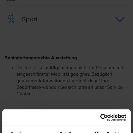
Sport
Behindertengerechte Ausstattung
Die Reise ist im Allgemeinen nicht für Personen mit
eingeschränkter Mobilität geeignet. Bezüglich
genauerer Informationen im Hinblick auf Ihre
Bedürfnisse wenden Sie sich bitte an unser Service-
Center.
Allgemeine Hoteldaten
Hotelort: Marfa
Kategorie der Unterkunft: 4