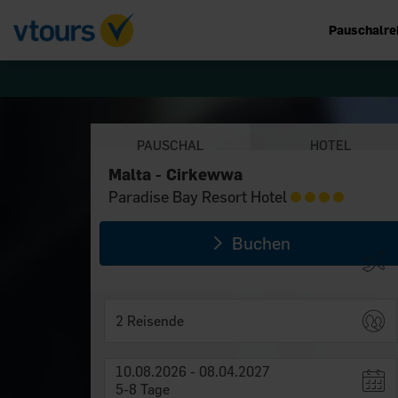
Pauschalre
PAUSCHAL
HOTEL
Malta - Cirkewwa
Malta - Cirkewwa
Paradise Bay Resort Hotel
Paradise Bay Resort Hotel
Buchen
2 Reisende
10.08.2026 - 08.04.2027
5-8 Tage