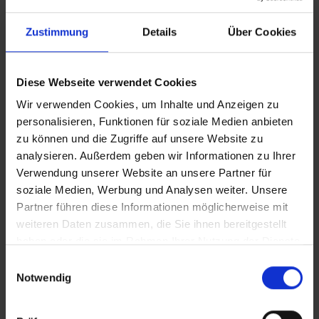
Elounda Beach
Zustimmung
Details
Über Cookies
Griechenland – Elounda
Kreta
Diese Webseite verwendet Cookies
Wir verwenden Cookies, um Inhalte und Anzeigen zu
personalisieren, Funktionen für soziale Medien anbieten
Elounda Orama Boutique Hotel
zu können und die Zugriffe auf unsere Website zu
analysieren. Außerdem geben wir Informationen zu Ihrer
Griechenland – Elounda
Verwendung unserer Website an unsere Partner für
Kreta
soziale Medien, Werbung und Analysen weiter. Unsere
Partner führen diese Informationen möglicherweise mit
weiteren Daten zusammen, die Sie ihnen bereitgestellt
Elounda Palm
haben oder die sie im Rahmen Ihrer Nutzung der Dienste
Griechenland – Elounda
gesammelt haben.
Einwilligungsauswahl
Kreta
Notwendig
Elounda Water Park Residence