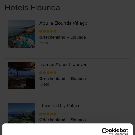
Hotels Elounda
Aquila Elounda Village
Griechenland – Elounda
Kreta
Domes Aulus Elounda
Griechenland – Elounda
Kreta
Elounda Bay Palace
Griechenland – Elounda
Kreta