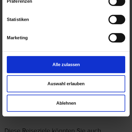
Präferenzen
Griechenland – Elounda
Kreta
Statistiken
Marketing
Enorme Infinity Elounda
Griechenland – Elounda
Kreta
Alle zulassen
Royal Marmin Bay Boutique & Art
Auswahl erlauben
Hotel
Griechenland – Elounda
Ablehnen
Kreta
Diese Reiseziele könnten Sie auch