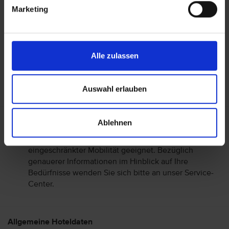
Marketing
Wohnen
Essen & Trinken
Alle zulassen
Auswahl erlauben
Ablehnen
Behindertengerechte Ausstattung
Die Reise ist im Allgemeinen nicht für Personen mit
eingeschränkter Mobilität geeignet. Bezüglich
genauerer Informationen im Hinblick auf Ihre
Bedürfnisse wenden Sie sich bitte an unser Service-
Center.
Allgemeine Hoteldaten