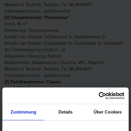
Medien & Technik: Telefon, TV, WLAN/WIFI
Internetanschluss - gebührenfrei
[D] Doppelzimmer "Panorama"
mind. 16 m²
Zimmertyp: Doppelzimmer
Anzahl der Räume: Schlafraum 1x, Badezimmer 1x
Anzahl der Betten: Doppelbett 1x, Zustellbett 1x, Gitterbett
als Überbelegung möglich: Ja
Allgemein: Heizung, Balkon
Badezimmer: Badewanne / Dusche, WC, Haarfön
Medien & Technik: Telefon, TV, WLAN/WIFI
Internetanschluss - gebührenfrei
[E] Familienzimmer Classic
mind. 32 m²
Zimmerkategorie: Classic
Zimmertyp: Familienzimmer
Anzahl der Räume: Schlafraum 2x, Badezimmer 2x
Zustimmung
Details
Über Cookies
Anzahl der Betten: Doppelbett 2x, Zustellbett 2x, Gitterbett
als Überbelegung möglich: Ja
Allgemein: Heizung