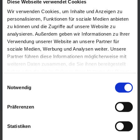
Diese Webseite verwendet Cookies
Badezimmer: Badewanne / Dusche, WC, Haarfön
Medien & Technik: Telefon, TV, WLAN/WIFI
Wir verwenden Cookies, um Inhalte und Anzeigen zu
Internetanschluss - gebührenfrei
personalisieren, Funktionen für soziale Medien anbieten
[F] Familienzimmer Classic "2 Doppelzimmer ohne
zu können und die Zugriffe auf unsere Website zu
Verbindungstür"
analysieren. Außerdem geben wir Informationen zu Ihrer
mind. 32 m²
Verwendung unserer Website an unsere Partner für
Zimmerkategorie: Classic
soziale Medien, Werbung und Analysen weiter. Unsere
Zimmertyp: Familienzimmer
Partner führen diese Informationen möglicherweise mit
Anzahl der Räume: Schlafraum 2x, Badezimmer 2x
weiteren Daten zusammen, die Sie ihnen bereitgestellt
Anzahl der Betten: Doppelbett 2x, Zustellbett 2x, Gitterbett
haben oder die sie im Rahmen Ihrer Nutzung der Dienste
als Überbelegung möglich: Ja
Allgemein: Heizung
gesammelt haben.
Einwilligungsauswahl
Badezimmer: Badewanne / Dusche, WC, Haarfön
Notwendig
Medien & Technik: Telefon, TV, WLAN/WIFI
Internetanschluss - gebührenfrei
Präferenzen
Statistiken
Lage