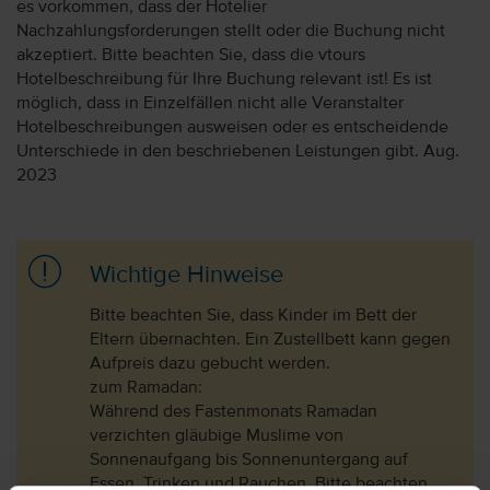
es vorkommen, dass der Hotelier
Nachzahlungsforderungen stellt oder die Buchung nicht
akzeptiert. Bitte beachten Sie, dass die vtours
Hotelbeschreibung für Ihre Buchung relevant ist! Es ist
möglich, dass in Einzelfällen nicht alle Veranstalter
Hotelbeschreibungen ausweisen oder es entscheidende
Unterschiede in den beschriebenen Leistungen gibt. Aug.
2023
Wichtige Hinweise
Bitte beachten Sie, dass Kinder im Bett der
Eltern übernachten. Ein Zustellbett kann gegen
Aufpreis dazu gebucht werden.
zum Ramadan:
Während des Fastenmonats Ramadan
verzichten gläubige Muslime von
Sonnenaufgang bis Sonnenuntergang auf
Essen, Trinken und Rauchen. Bitte beachten