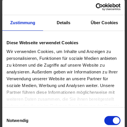
Sie, dass es in dieser Zeit tagsüber zu
Einschränkungen im Hotelbetrieb kommen
kann.
Zustimmung
Details
Über Cookies
Bitte beachten Sie, dass es aufgrund des
Wachstums in den Vereinigten Arabischen
Emiraten teilweise zu deutlichen visuellen und
auditiven Beeinträchtigungen kommen kann.
Diese Webseite verwendet Cookies
Staatsbürger der Bundesrepublik Deutschland,
Wir verwenden Cookies, um Inhalte und Anzeigen zu
der Schweiz und Österreich erhalten ihr
personalisieren, Funktionen für soziale Medien anbieten
Einreisevisum direkt vor Ort nach Ankunft am
zu können und die Zugriffe auf unsere Website zu
Flughafen in Dubai. Der Reisepass muss noch
analysieren. Außerdem geben wir Informationen zu Ihrer
mindestens sechs Monate gültig sein. Gäste
Verwendung unserer Website an unsere Partner für
anderer Nationalitäten erkundigen sich bitte
soziale Medien, Werbung und Analysen weiter. Unsere
rechtzeitig vor Abreise beim zuständigen
Konsulat nach den aktuellen
Partner führen diese Informationen möglicherweise mit
Einreisebestimmungen.
weiteren Daten zusammen, die Sie ihnen bereitgestellt
Bitte beachten Sie, dass es in die Vereinigten
haben oder die sie im Rahmen Ihrer Nutzung der Dienste
Arabischen Emirate ein Einfuhrverbot für
gesammelt haben.
Einwilligungsauswahl
zahlreiche Medikamente ohne ärztliche
Notwendig
Verschreibung gibt. Weitere Informationen