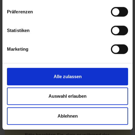
finden Sie auf der Internetseite des
Auswärtigen Amtes.
Präferenzen
Bitte beachten Sie: Wenn der Rückflug
zwischen 0 - 4 Uhr nachts erfolgt, wird KEINE
Statistiken
zusätzliche Übernachtung am letzten Tag
gebucht.
Marketing
In den Vereinigten Arabischen Emiraten wird
viel gebaut. Deshalb kann es vieler Orts zu
leichten Lärmbelästigungen und
Sichteinschränkungen kommen. Bitte haben Sie
Verständnis dafür, dass wir darauf keinen
Alle zulassen
Einfluss haben.
Bitte achten Sie darauf, dass bei Buchungen in
Auswahl erlauben
die VAE das Mindestalter bei Alleinreisenden
Jugendlichen 21 Jahre betragen muss.
Deutsche, die ein Arbeitsvisum für UAE haben
Ablehnen
können im gebuchten Hotel nachbelastet
werden.