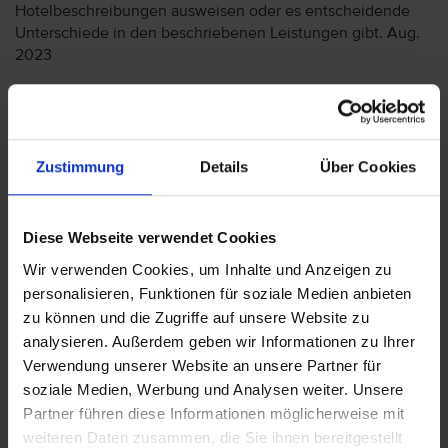
Hotelbeschreibungen ausweisen oder es entscheidende
Unterschiede in den beschriebenen Leistungen gibt. Aug.
2023
Wichtige Hinweise
Zustimmung
Details
Über Cookies
Seit dem 12. Januar 2009 müssen sich USA-
Reisende ohne Visum zur Einreise in die
Vereinigten Staaten bis spätestens 72 Stunden
Diese Webseite verwendet Cookies
vor Abflug über das Online-System ESTA
Wir verwenden Cookies, um Inhalte und Anzeigen zu
(Electronic System for Travel Authorization)
personalisieren, Funktionen für soziale Medien anbieten
registrieren. Zum ESTA Antragsformular:
https://esta.cbp.dhs.gov. Die ESTA-
zu können und die Zugriffe auf unsere Website zu
Genehmigung ist für 2 Jahre gültig und kostet
analysieren. Außerdem geben wir Informationen zu Ihrer
USD 40,00 zahlbar online per Kreditkarte. Die
Verwendung unserer Website an unsere Partner für
Preiserhöhung von USD 21,- auf USD 40,- gilt
soziale Medien, Werbung und Analysen weiter. Unsere
ab Ende September und auch für Anträge, die
Partner führen diese Informationen möglicherweise mit
davor eingereicht worden sind aber noch nicht
weiteren Daten zusammen, die Sie ihnen bereitgestellt