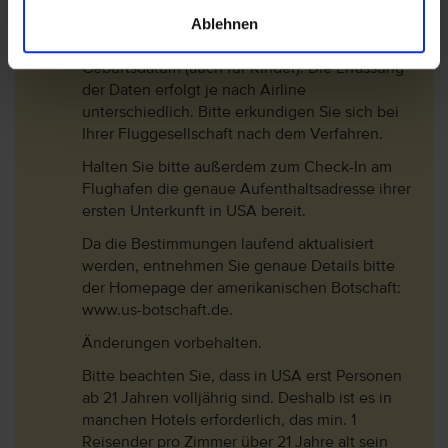
US-Behörde TSA zu übermitteln. Folgende
Ablehnen
Daten müssen gemeldet werden: Name inkl.
aller Vornamen laut Reisepass, Geschlecht,
Geburtsdatum (auch für Kinder). Die Erfassung
der Daten erfolgt je nach Airline
unterschiedlich. Bitte erkundigen Sie sich bei
Ihrer Fluggesellschaft nach dem Verfahren.
Halten Sie bitte außerdem zum Check-In am
Flughafen die genaue Aufenthaltsadresse ihrer
ersten Unterkunft in USA bereit.
Da die Bestimmungen laufend aktualisiert
werden, entnehmen Sie genaue Details bitte
der Homepage der amerikanischen Botschaft:
www.us-botschaft.de.
Änderungen vorbehalten.
Bitte beachten Sie, dass in USA erst Personen
ab 21 Jahren volljährig sind. Deshalb ist es in
manchen Hotels erforderlich, das min. 1
Reisender pro Zimmer über 21 Jahre alt sein