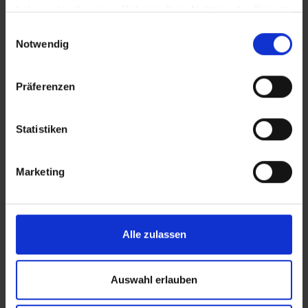
bezahlt wurden.
haben oder die sie im Rahmen Ihrer Nutzung der Dienste
Als Teilnehmer am U.S.-Visa Waiver Programm
gesammelt haben.
Einwilligungsauswahl
können deutsche Staatsangehörige zu
Notwendig
Zwecken des Tourismus, für Geschäftsreisen
oder im Transit visafrei in die USA einreisen,
sofern sie über einen elektronischen Reisepass
Präferenzen
(e-Pass mit Chip), eine gültige elektronische
Einreisegenehmigung (ESTA) sowie ein gültiges
Rück- oder Weiterflugticket verfügen.
Statistiken
WICHTIG: Für Reisende welche in der
Vergangenheit einen Aufenthalt in Kuba
Marketing
verbracht haben, kann es zu Schwierigkeiten
mit der ESTA Registrierung kommen. Wir
empfehlen unseren Gästen sich bezügliche der
Beantragung ihres Visums an ihre US-
Alle zulassen
Vertretung zu wenden.
Seit dem 01.11.2010 sind Fluggesellschaften im
Auswahl erlauben
Rahmen von 'Secure Flight' dazu verpflichtet,
75 Stunden vor Abflug Passagierdaten an die