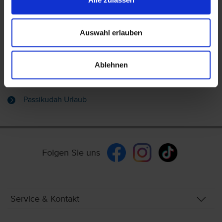
Diese Reiseziele könnten Sie auch
interessieren:
Auswahl erlauben
Bentota Urlaub
Beruwela Urlaub
Colombo Urlaub
Hikkaduwa Urlaub
Ablehnen
Koggala Urlaub
Negombo Urlaub
Passikudah Urlaub
Folgen Sie uns
Service & Kontakt