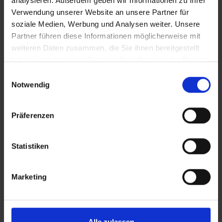
analysieren. Außerdem geben wir Informationen zu Ihrer
Verwendung unserer Website an unsere Partner für
Cinnamon Red Colombo
soziale Medien, Werbung und Analysen weiter. Unsere
Sri Lanka – Colombo
Partner führen diese Informationen möglicherweise mit
Westprovinz
weiteren Daten zusammen, die Sie ihnen bereitgestellt
haben oder die sie im Rahmen Ihrer Nutzung der Dienste
gesammelt haben.
Einwilligungsauswahl
Hilton Colombo
Notwendig
Sri Lanka – Colombo
Westprovinz
Präferenzen
Statistiken
Radisson Hotel Colombo
Sri Lanka – Colombo
Marketing
Westprovinz
Alle zulassen