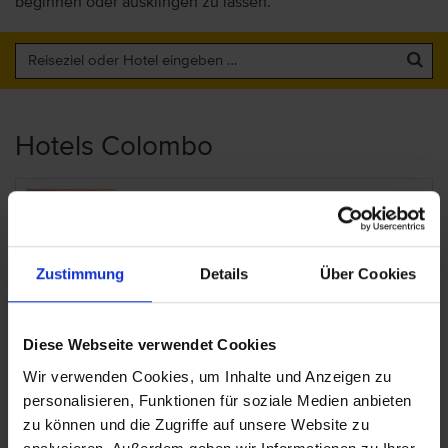
beginnen oder ausklingen zu lassen.
Hotels Colombo
Cinnamon Grand Hotel
Sri Lanka – Colombo
Westprovinz
Zustimmung
Details
Über Cookies
Cinnamon Lakeside
Diese Webseite verwendet Cookies
Wir verwenden Cookies, um Inhalte und Anzeigen zu
Sri Lanka – Colombo
personalisieren, Funktionen für soziale Medien anbieten
Westprovinz
zu können und die Zugriffe auf unsere Website zu