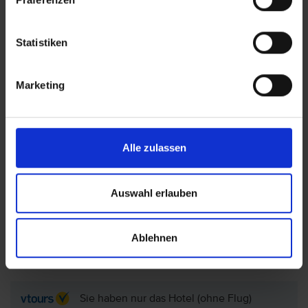
Hotelbeschreibung für Ihre Buchung relevant ist! Es ist
möglich, dass in Einzelfällen nicht alle Veranstalter
Hotelbeschreibungen ausweisen oder es entscheidende
Statistiken
Unterschiede in den beschriebenen Leistungen gibt. Aug.
2023
Marketing
Lage: Hotel Ocean House Costa del Sol
Alle zulassen
Affiliated by Melia (ex. Sol House Aloha Costa
del Sol), Costa del Sol (Andalusien)
Auswahl erlauben
Hotel auf der Karte anzeigen
Ablehnen
Sie haben nur das Hotel (ohne Flug)