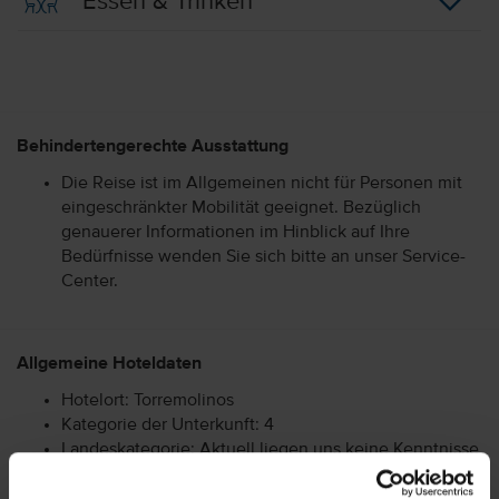
Essen & Trinken
Behindertengerechte Ausstattung
Die Reise ist im Allgemeinen nicht für Personen mit
eingeschränkter Mobilität geeignet. Bezüglich
genauerer Informationen im Hinblick auf Ihre
Bedürfnisse wenden Sie sich bitte an unser Service-
Center.
Allgemeine Hoteldaten
Hotelort: Torremolinos
Kategorie der Unterkunft: 4
Landeskategorie: Aktuell liegen uns keine Kenntnisse
über die Landeskategorie vor.