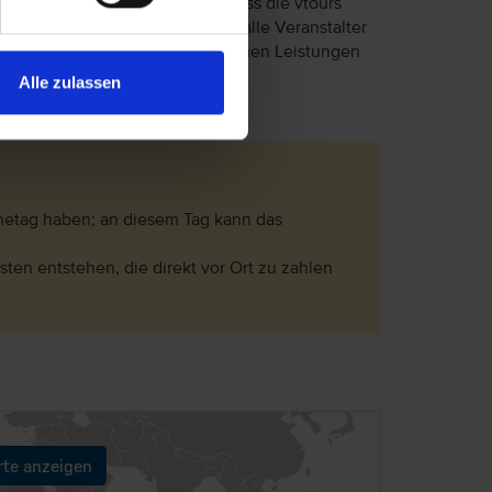
eptiert. Bitte beachten Sie, dass die vtours
lich, dass in Einzelfällen nicht alle Veranstalter
Unterschiede in den beschriebenen Leistungen
Alle zulassen
hetag haben; an diesem Tag kann das
ten entstehen, die direkt vor Ort zu zahlen
rte anzeigen