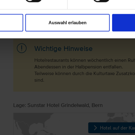
Nachzahlungsforderungen stellt oder die Buchung nicht akz
Hotelbeschreibung für Ihre Buchung relevant ist! Es ist mög
Hotelbeschreibungen ausweisen oder es entscheidende 
gibt. Aug. 2023
Auswahl erlauben
Wichtige Hinweise
Hotelrestaurants können wöchentlich einen Ru
Abendessen in der Halbpension entfallen.
Teilweise können durch die Kulturtaxe Zusatzkos
sind.
Lage: Sunstar Hotel Grindelwald, Bern
Hotel auf der Ka