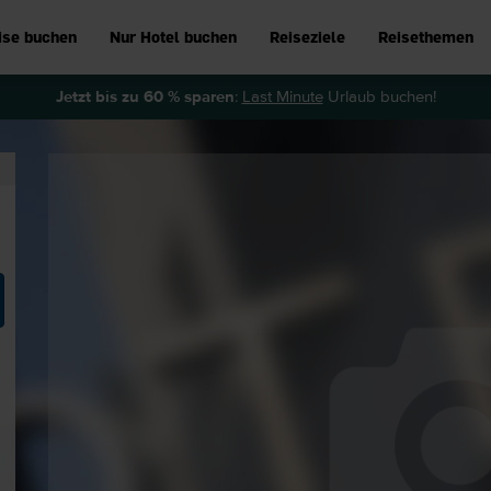
ise buchen
Nur Hotel buchen
Reiseziele
Reisethemen
Jetzt bis zu 60 % sparen
:
Last Minute
Urlaub buchen!