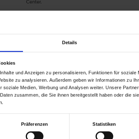
Center.
Allgemeine Hoteldaten
Hotelort: Grindelwald
Kategorie der Unterkunft: 4
Details
Landeskategorie: Aktuell liegen uns keine Kenntnis
Cookies
nhalte und Anzeigen zu personalisieren, Funktionen für soziale
Achtung: Bitte beachten Sie, dass der Check-In am Flugh
Website zu analysieren. Außerdem geben wir Informationen zu I
kostenpflichtig ist. Freigepäck und Verpflegung während 
r soziale Medien, Werbung und Analysen weiter. Unsere Partner
variieren. Informationen erhalten Sie im Servicebereich 
 Daten zusammen, die Sie ihnen bereitgestellt haben oder die s
Fluggesellschaften
vtours Gepäckinformationen
.
n.
Wir möchten Sie darauf aufmerksam machen, dass Sie am 
vorbehalten) in Ihr Hotel einchecken können. An Ihrem Ab
(örtliche Abweichung vorbehalten) nutzen. Bitte beachte
Präferenzen
Statistiken
vorkommen kann, dass der Hotelier einen Nachweis der 
fordert. Sollte ein derartiger Nachweis nicht gelingen, k