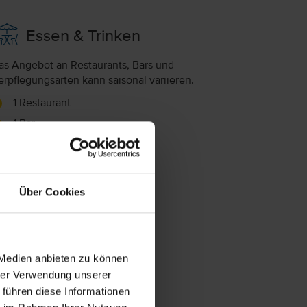
Essen & Trinken
as Angebot an Restaurants, Bars und
erpflegungsarten kann saisonal variieren.
1 Restaurant
1 Bar
ngebotene Verpflegungsarten:
rühstück
Über Cookies
Frühstück
 Medien anbieten zu können
hrer Verwendung unserer
 führen diese Informationen