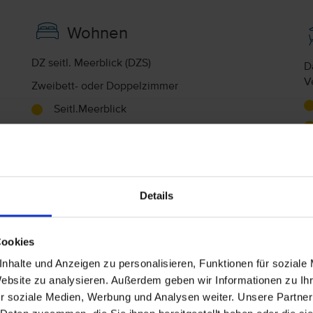
Wohnen
DZ seitl. Meerblick (DZS)
D
V
Zweibett- oder Doppelzimmer
Seitl.Meerblick
Balkon oder Terrasse, Bad oder Dusche und
WC
A
Telefon, Minibar, Zimmersafe (Gegen Gebühr),
F
WLAN im Zimmer (inklusive), Fernseher
Details
App. 1 sep. Schlafzimmer (A1L)
Seitl.Meerblick
Cookies
Balkon oder Terrasse, Bad oder Dusche und
nhalte und Anzeigen zu personalisieren, Funktionen für soziale
WC
Website zu analysieren. Außerdem geben wir Informationen zu I
separates Schlafzimmer
r soziale Medien, Werbung und Analysen weiter. Unsere Partner
Sitzecke, Kitchenette, Wasserkocher, Telefon,