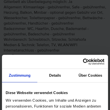
Gitterbett als Überbelegung möglich: Ja
Allgemein: Klimaanlage - gebührenfrei, Safe - gebührenfrei,
Heizung, Balkon, Minibar - optional gegen Gebühr vor Ort,
Wasserkocher, Toilettenpapier - gebührenfrei, Bettwäsche -
gebührenfrei, Handtücher - gebührenfrei
Badezimmer: WC, Haarfön, Dusche, Bademantel -
gebührenfrei, Badeschuhe - gebührenfrei
Wohnbereich: Schreibtisch, Sitzecke, Schlafsofa
Medien & Technik: Telefon, TV, WLAN/WIFI
Internetanschluss - gebührenfrei
Verpflegung
Frühstück
Frühstücksbuffet
Weihnachtsdinner (24., 25., 26.12.2022)
Zustimmung
Details
Über Cookies
Silvesterdinner (31.12.)
Sonstige Leistungen
27.12.2022 - 30.12.2022: Verpflegung (optional
Diese Webseite verwendet Cookies
buchbar): Halbpension
Wir verwenden Cookies, um Inhalte und Anzeigen zu
01.01.2023 - 03.01.2023: Verpflegung (optional
personalisieren, Funktionen für soziale Medien anbieten
buchbar): Halbpension