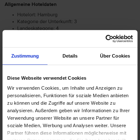
Allgemeine Hoteldaten
Hotelort: Hamburg
Kategorie der Unterkunft: 3
Landeskategorie: 4
Achtung: Bitte beachten Sie, dass der Check-In am
Zustimmung
Details
Über Cookies
Flughafen bei einigen Fluggesellschaften kostenpflichtig
ist. Freigepäck und Verpflegung während des Fluges
können je nach Fluggesellschaft variieren. Informationen
Diese Webseite verwendet Cookies
erhalten Sie im Servicebereich unter Rund um die Reise bei
Informationen zu Fluggesellschaften
vtours
Wir verwenden Cookies, um Inhalte und Anzeigen zu
Gepäckinformationen
.
personalisieren, Funktionen für soziale Medien anbieten
zu können und die Zugriffe auf unsere Website zu
Wir möchten Sie darauf aufmerksam machen, dass Sie am
Ankunftstag ab 15 Uhr (örtliche Abweichung vorbehalten) in
analysieren. Außerdem geben wir Informationen zu Ihrer
Ihr Hotel einchecken können. An Ihrem Abreisetag können
Verwendung unserer Website an unsere Partner für
Sie Ihr Zimmer bis 11 Uhr (örtliche Abweichung vorbehalten)
soziale Medien, Werbung und Analysen weiter. Unsere
nutzen. Bitte beachten Sie, dass es bei Nur-Hotel-
Partner führen diese Informationen möglicherweise mit
Buchungen vorkommen kann, dass der Hotelier einen