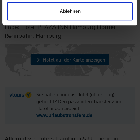
zahlen sind.
Ablehnen
Lage: Hotel PLAZA INN Hamburg Horner
Rennbahn, Hamburg
Hotel auf der Karte anzeigen
Sie haben nur das Hotel (ohne Flug)
gebucht? Den passenden Transfer zum
Hotel finden Sie auf
www.urlaubstransfers.de
Alternative Hotels Hamburg & Umgebung: