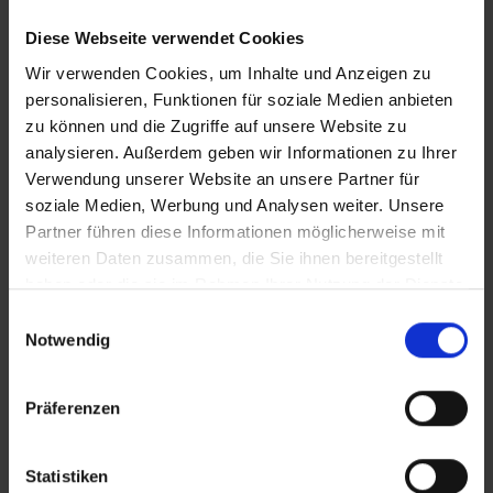
Buchungen vorkommen kann, dass der Hotelier einen
Nachweis der Anreise aus einem EU-Land oder der Schweiz
Diese Webseite verwendet Cookies
fordert. Sollte ein derartiger Nachweis nicht gelingen, kann
Wir verwenden Cookies, um Inhalte und Anzeigen zu
es vorkommen, dass der Hotelier
personalisieren, Funktionen für soziale Medien anbieten
Nachzahlungsforderungen stellt oder die Buchung nicht
zu können und die Zugriffe auf unsere Website zu
akzeptiert. Bitte beachten Sie, dass die vtours
analysieren. Außerdem geben wir Informationen zu Ihrer
Hotelbeschreibung für Ihre Buchung relevant ist! Es ist
Verwendung unserer Website an unsere Partner für
möglich, dass in Einzelfällen nicht alle Veranstalter
soziale Medien, Werbung und Analysen weiter. Unsere
Hotelbeschreibungen ausweisen oder es entscheidende
Unterschiede in den beschriebenen Leistungen gibt. Aug.
Partner führen diese Informationen möglicherweise mit
2023
weiteren Daten zusammen, die Sie ihnen bereitgestellt
haben oder die sie im Rahmen Ihrer Nutzung der Dienste
gesammelt haben.
Einwilligungsauswahl
Notwendig
Wichtige Hinweise
Hotelrestaurants können wöchentlich einen
Präferenzen
Ruhetag haben; an diesem Tag kann das
Abendessen in der Halbpension entfallen.
Teilweise können durch die Kulturtaxe
Statistiken
Zusatzkosten entstehen, die direkt vor Ort zu