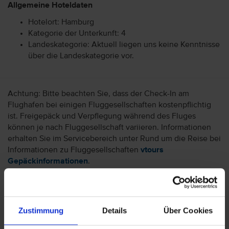
Allgemeine Hoteldaten
Hotelort: Hamburg
Kategorie der Unterkunft: 4
Landeskategorie: Aktuell liegen uns keine Kenntnisse
über die Landeskategorie vor.
Achtung: Bitte beachten Sie, dass der Check-In am
Flughafen bei einigen Fluggesellschaften kostenpflichtig
ist. Freigepäck und Verpflegung während des Fluges
können je nach Fluggesellschaft variieren. Informationen
erhalten Sie im Servicebereich unter Rund um die Reise bei
Informationen zu Fluggesellschaften
vtours
Gepäckinformationen
.
Wir möchten Sie darauf aufmerksam machen, dass Sie am
Ankunftstag ab 15 Uhr (örtliche Abweichung vorbehalten) in
Ihr Hotel einchecken können. An Ihrem Abreisetag können
Zustimmung
Details
Über Cookies
Sie Ihr Zimmer bis 11 Uhr (örtliche Abweichung vorbehalten)
nutzen. Bitte beachten Sie, dass es bei Nur-Hotel-