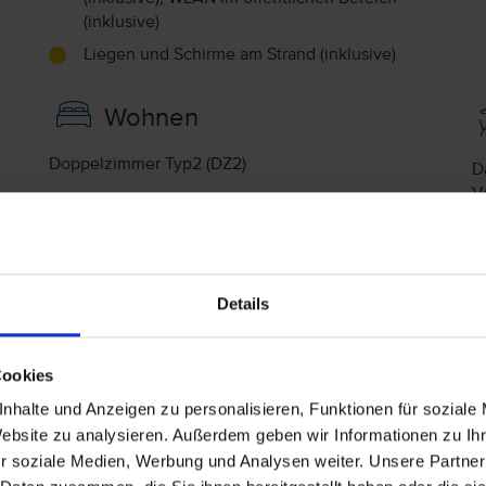
(inklusive)
Liegen und Schirme am Strand (inklusive)
Wohnen
Doppelzimmer Typ2 (DZ2)
D
V
Typ Doppelzimmer Terrasse "Schilf & Walddorf"
Nebenhaus
Bad oder Dusche und WC
Comfort Room (CR)
Details
A
Typ Comfort Doppelzimmer französischer Balkon
"Schilf & Walddorf" Nebenhaus
H
Cookies
Bad oder Dusche und WC
nhalte und Anzeigen zu personalisieren, Funktionen für soziale
F
Website zu analysieren. Außerdem geben wir Informationen zu I
r soziale Medien, Werbung und Analysen weiter. Unsere Partner