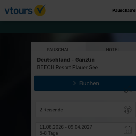
Pauschalre
PAUSCHAL
HOTEL
Deutschland - Ganzlin
Deutschland - Ganzlin
BEECH Resort Plauer See
BEECH Resort Plauer See
Buchen
2 Reisende
11.08.2026 - 09.04.2027
5-8 Tage