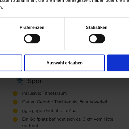
 Daten zusammen, die Sie ihnen bereitgestellt haben oder die s
O
n.
Familie
Präferenzen
Statistiken
Spielplatz
Kindermahlzeiten, Hochstuhl
Auswahl erlauben
Sport
inklusive: Fitnessraum
Gegen Gebühr: Tischtennis, Fahrradverleih
ggfs gegen Gebühr: Fußball
Ein Golfplatz befindet sich ca. 3 km vom Hotel
entfernt