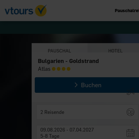
Pauschalre
PAUSCHAL
HOTEL
Bulgarien - Goldstrand
Bulgarien - Goldstrand
Atlas
Atlas
Buchen
2 Reisende
09.08.2026 - 07.04.2027
5-8 Tage