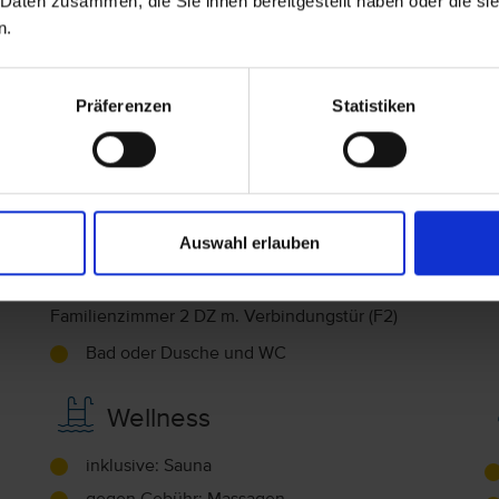
 Daten zusammen, die Sie ihnen bereitgestellt haben oder die s
Telefon, Haartrockner, Zimmersafe (Gegen
n.
Gebühr), WLAN im Zimmer (Gegen Gebühr),
Fernseher (inklusive), Klimaanlage (inklusive)
Single mit Kind (SK)
Präferenzen
Statistiken
Bad oder Dusche und WC
Studio (Wohn-/Schlafraum) (ST)
Bad oder Dusche und WC
Auswahl erlauben
Suite (SU)
Bad oder Dusche und WC
Familienzimmer 2 DZ m. Verbindungstür (F2)
Bad oder Dusche und WC
Wellness
inklusive: Sauna