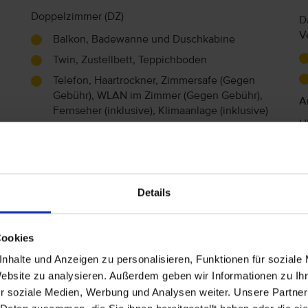
Doppelzimmer (DZ)
D
V
Balkon, Badewanne und Duschkabine
Twin, Zustellbett, Teppichboden
Telefon, Haartrockner, Zimmersafe (Gegen
Gebühr), WLAN im Zimmer (Gegen Gebühr),
A
Fernseher (inklusive), Klimaanlage (inklusive)
U
DZ zur Alleinbenutzung (DA)
Balkon, Badewanne und Duschkabine
Teppichboden
Details
Telefon, Haartrockner, Zimmersafe (Gegen
Gebühr), WLAN im Zimmer (Gegen Gebühr),
Fernseher (inklusive), Klimaanlage (inklusive)
Cookies
Doppelzimmer Economy (DE)
nhalte und Anzeigen zu personalisieren, Funktionen für soziale
Balkon, Badewanne und Duschkabine
Website zu analysieren. Außerdem geben wir Informationen zu I
r soziale Medien, Werbung und Analysen weiter. Unsere Partner
Teppichboden