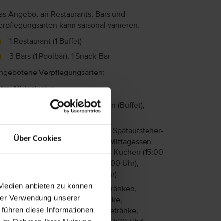
as Angebot an Restaurants, Bars und
erpflegungsarten kann saisonal variieren.
1 Restaurant (1 Buffet)
3 Bars (1 Poolbar), 1 Snack-Bar
ngebotene Verpflegungsarten:
ltra-All-Inclusive
Frühstück (Buffet), Mittagessen (Buffet),
Abendessen (Buffet)
Frühstück (07:30 - 10:30 Uhr), Spätaufsteher-
Über Cookies
Frühstück (10:30 - 11:00 Uhr), Mittagessen
(12:30 - 14:30 Uhr), Kaffee und Kuchen (15:00 -
18:00 Uhr), Snacks (10:00 - 17:00 Uhr),
Abendessen (18:00 - 19:00 Uhr)
 Medien anbieten zu können
Auswahl an alkoholfreien Getränken,
hrer Verwendung unserer
nationale alkoholische Getränke,
 führen diese Informationen
internationale alkoholische Getränke,