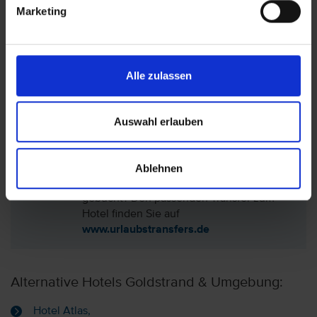
Marketing
Lage: Aphrodite Hotel, Varna
(Schwarzmeerküste)
Alle zulassen
Hotel auf der Karte anzeigen
Auswahl erlauben
Ablehnen
Sie haben nur das Hotel (ohne Flug)
gebucht? Den passenden Transfer zum
Hotel finden Sie auf
www.urlaubstransfers.de
Alternative Hotels Goldstrand & Umgebung:
Hotel Atlas,