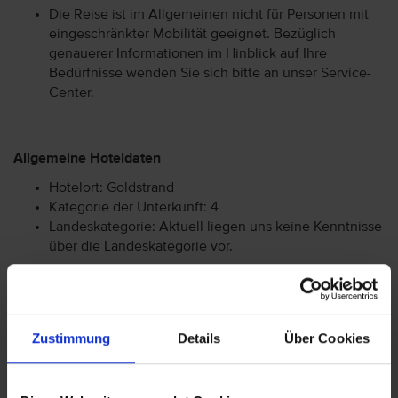
Die Reise ist im Allgemeinen nicht für Personen mit
eingeschränkter Mobilität geeignet. Bezüglich
genauerer Informationen im Hinblick auf Ihre
Bedürfnisse wenden Sie sich bitte an unser Service-
Center.
Allgemeine Hoteldaten
Hotelort: Goldstrand
Kategorie der Unterkunft: 4
Landeskategorie: Aktuell liegen uns keine Kenntnisse
über die Landeskategorie vor.
Achtung: Bitte beachten Sie, dass der Check-In am
Flughafen bei einigen Fluggesellschaften kostenpflichtig
Zustimmung
Details
Über Cookies
ist. Freigepäck und Verpflegung während des Fluges
können je nach Fluggesellschaft variieren. Informationen
erhalten Sie im Servicebereich unter Rund um die Reise bei