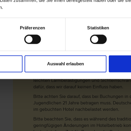
 Daten zusammen, die Sie ihnen bereitgestellt haben oder die s
Nachzahlungsforderungen stellt oder die Buchung nicht akz
Hotelbeschreibung für Ihre Buchung relevant ist! Es ist mög
n.
Hotelbeschreibungen ausweisen oder es entscheidende 
gibt. Aug. 2023
Präferenzen
Statistiken
Wichtige Hinweise
Bitte beachten Sie: Wenn der Rückflug zwischen 
Auswahl erlauben
zusätzliche Übernachtung am letzten Tag gebuc
In den Vereinigten Arabischen Emiraten wird vie
leichten Lärmbelästigungen und Sichteinschrä
dafür, dass wir darauf keinen Einfluss haben.
Bitte achten Sie darauf, dass bei Buchungen in 
Jugendlichen 21 Jahre betragen muss. Deutsch
im gebuchten Hotel nachbelastet werden.
Bitte beachten Sie, dass es während des tradi
geringfügigen Änderungen im Hotelbetrieb ko