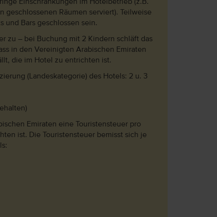
ringe Einschränkungen im Hotelbetrieb (z.B.
n geschlossenen Räumen serviert). Teilweise
s und Bars geschlossen sein.
er zu – bei Buchung mit 2 Kindern schläft das
dass in den Vereinigten Arabischen Emiraten
t, die im Hotel zu entrichten ist.
izierung (Landeskategorie) des Hotels: 2 u. 3
ehalten)
abischen Emiraten eine Touristensteuer pro
hten ist. Die Touristensteuer bemisst sich je
ls: