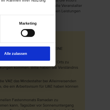
ie im Rahmen Ihrer Nutzung
eptiert. Bitte beachten Sie, dass die vtours
lich, dass in Einzelfällen nicht alle Veranstalter
Unterschiede in den beschriebenen Leistungen
Marketing
0 - 4 Uhr nachts erfolgt, wird KEINE
Alle zulassen
ht.
l gebaut. Deshalb kann es vieler Orts zu
nkungen kommen. Bitte haben Sie Verständnis
die VAE das Mindestalter bei Alleinreisenden
e, die ein Arbeitsvisum für UAE haben können
tionellen Fastenmonats Ramadan zu
mmen kann. Tagsüber vor Sonnenuntergang