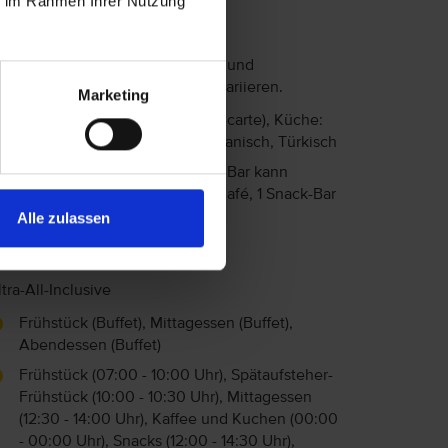
ie im Rahmen Ihrer Nutzung
Essen & Trinken
as Angebot an Restaurants, Bars und
erpflegungsarten kann saisonal variieren.
Marketing
5 Restaurants (1 Buffet, 4 A-la-carte), Küche:
Europäisch, Italienisch, Mexikanisch, Türkisch
6 Bars (1 Strandbar, 1 Poolbar), Bar kann
saisonal geschlossen sein, 1 Café, 1 Snack-Bar
Alle zulassen
Themenabende
ngebotene Verpflegungsarten:
ltra-All-Inclusive
Frühstück (Buffet), Mittagessen (Buffet),
Abendessen (Buffet)
Frühstück (07:00 - 10:00 Uhr), Spätaufsteher-
Frühstück (10:00 - 10:30 Uhr), Mittagessen
(12:30 - 14:00 Uhr), Kaffee und Kuchen (00:00
- 00:00 Uhr), Snacks (12:00 - 14:30 Uhr),