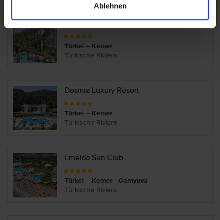
Ablehnen
Dobedan World Palace Kemer
Türkei – Kemer
Türkische Riviera
Dosinia Luxury Resort
Türkei – Kemer
Türkische Riviera
Emelda Sun Club
Türkei – Kemer - Camyuva
Türkische Riviera