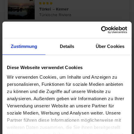
Türkei – Kemer
Türkische Riviera
Corendon Hydros Club Kemer
Zustimmung
Details
Über Cookies
Türkei – Kemer
Türkische Riviera
Diese Webseite verwendet Cookies
Wir verwenden Cookies, um Inhalte und Anzeigen zu
Corendon Playa Kemer
personalisieren, Funktionen für soziale Medien anbieten
zu können und die Zugriffe auf unsere Website zu
Türkei – Kemer
Türkische Riviera
analysieren. Außerdem geben wir Informationen zu Ihrer
Verwendung unserer Website an unsere Partner für
soziale Medien, Werbung und Analysen weiter. Unsere
Crystal Aura Aqua Collection
Partner führen diese Informationen möglicherweise mit
weiteren Daten zusammen, die Sie ihnen bereitgestellt
Türkei – Kemer