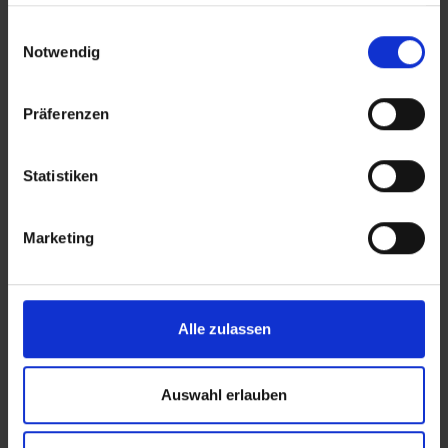
haben oder die sie im Rahmen Ihrer Nutzung der Dienste
Türkische Riviera
gesammelt haben.
Einwilligungsauswahl
Notwendig
Crystal De Luxe Comfort Collection
Präferenzen
Türkei – Kemer
Türkische Riviera
Statistiken
Crystal Flora Pearl Collection
Marketing
Türkei – Kemer
Türkische Riviera
Alle zulassen
Crystal Prestige Pearl Collection
Auswahl erlauben
Türkei – Kemer
Türkische Riviera